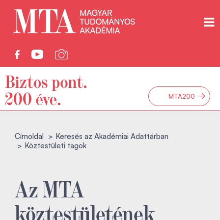
→
MTA200
Címoldal
Keresés az Akadémiai Adattárban
Köztestületi tagok
Az MTA
köztestületének