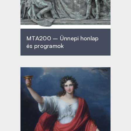
MTA200 – Ünnepi honlap
és programok