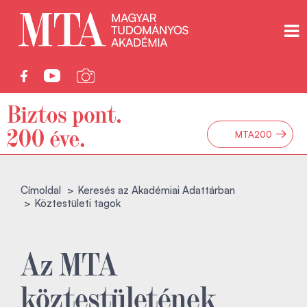
→
MTA200
Címoldal
Keresés az Akadémiai Adattárban
Köztestületi tagok
Az MTA
köztestületének