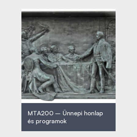
MTA200 – Ünnepi honlap
és programok