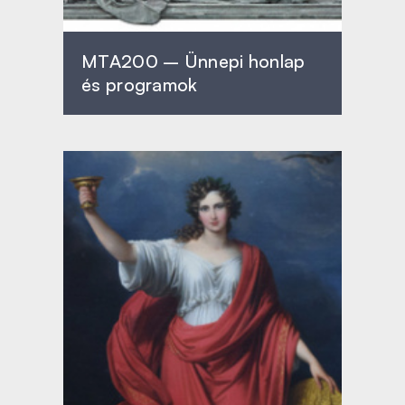
MTA200 – Ünnepi honlap
és programok