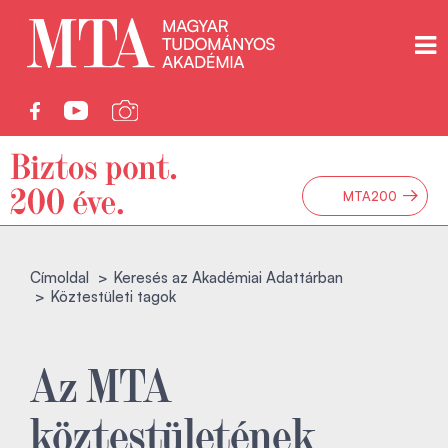
→
MTA200
Címoldal
Keresés az Akadémiai Adattárban
Köztestületi tagok
Az MTA
köztestületének