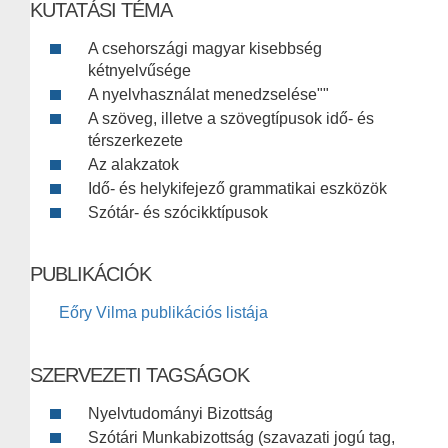
KUTATÁSI TÉMA
A csehországi magyar kisebbség
kétnyelvűsége
A nyelvhasználat menedzselése""
A szöveg, illetve a szövegtípusok idő- és
térszerkezete
Az alakzatok
Idő- és helykifejező grammatikai eszközök
Szótár- és szócikktípusok
PUBLIKÁCIÓK
Eőry Vilma publikációs listája
SZERVEZETI TAGSÁGOK
Nyelvtudományi Bizottság
Szótári Munkabizottság (szavazati jogú tag,