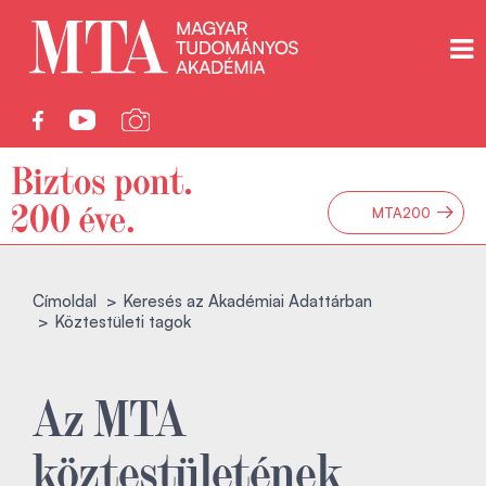
→
MTA200
Címoldal
Keresés az Akadémiai Adattárban
Köztestületi tagok
Az MTA
köztestületének