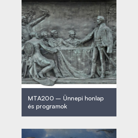
MTA200 – Ünnepi honlap
és programok