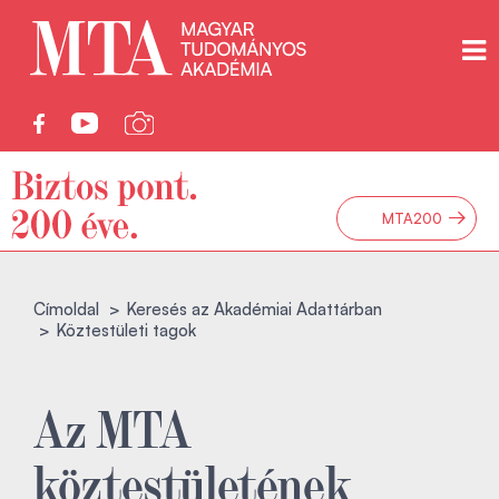
→
MTA200
Címoldal
Keresés az Akadémiai Adattárban
Köztestületi tagok
Az MTA
köztestületének