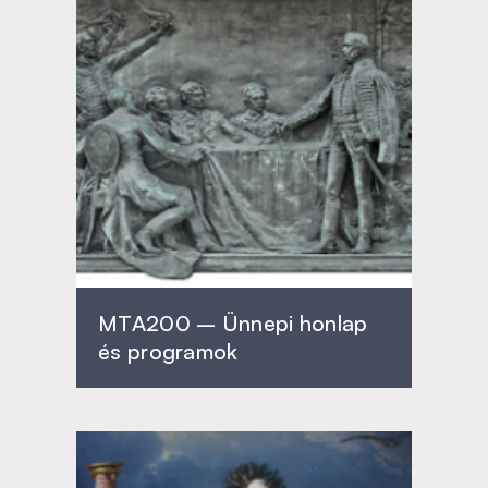
MTA200 – Ünnepi honlap
és programok