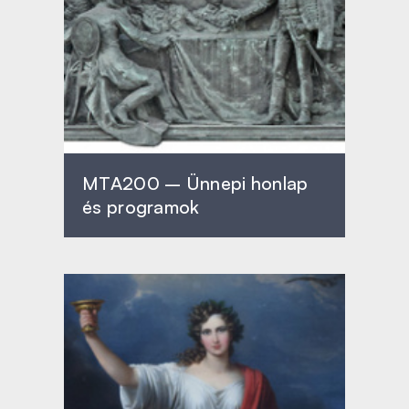
MTA200 – Ünnepi honlap
és programok