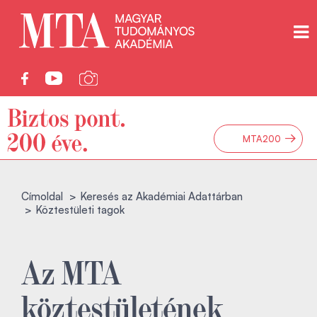
→
MTA200
Címoldal
Keresés az Akadémiai Adattárban
Köztestületi tagok
Az MTA
köztestületének