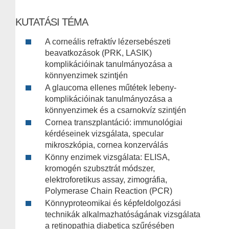
KUTATÁSI TÉMA
A corneális refraktív lézersebészeti
beavatkozások (PRK, LASIK)
komplikációinak tanulmányozása a
könnyenzimek szintjén
A glaucoma ellenes műtétek lebeny-
komplikációinak tanulmányozása a
könnyenzimek és a csarnokvíz szintjén
Cornea transzplantáció: immunológiai
kérdéseinek vizsgálata, specular
mikroszkópia, cornea konzerválás
Könny enzimek vizsgálata: ELISA,
kromogén szubsztrát módszer,
elektroforetikus assay, zimográfia,
Polymerase Chain Reaction (PCR)
Könnyproteomikai és képfeldolgozási
technikák alkalmazhatóságának vizsgálata
a retinopathia diabetica szűrésében