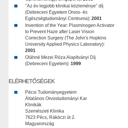
"Az év legjobb klinikai közleménye" díj
(Debreceni Egyetem Orvos- és
Egészségtudományi Centruma):
2001
Invention of the Year: Plasminogen Activator
to Prevent Haze after Laser Vision
Correction Surgery (The John's Hopkins
University Applied Physics Laboratory):
2001
Oláhné Mezei Róza Alapítványi Díj
(Debreceni Egyetem):
1999
ELÉRHETŐSÉGEK
Pécsi Tudományegyetem
Általános Orvostudományi Kar
Klinikák
Szemészeti Klinika
7623 Pécs, Rákóczi út 2.
Magyarország