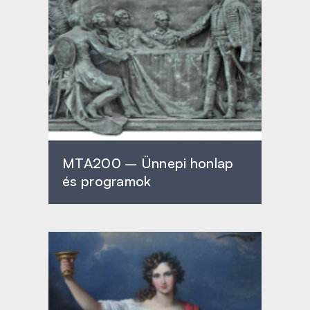
MTA200 – Ünnepi honlap
és programok