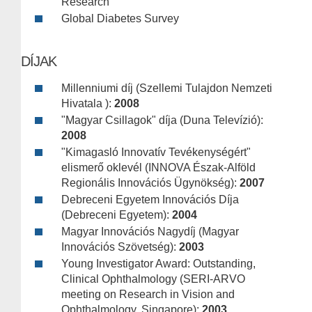
Research
Global Diabetes Survey
DÍJAK
Millenniumi díj (Szellemi Tulajdon Nemzeti
Hivatala ):
2008
"Magyar Csillagok" díja (Duna Televízió):
2008
"Kimagasló Innovatív Tevékenységért"
elismerő oklevél (INNOVA Észak-Alföld
Regionális Innovációs Ügynökség):
2007
Debreceni Egyetem Innovációs Díja
(Debreceni Egyetem):
2004
Magyar Innovációs Nagydíj (Magyar
Innovációs Szövetség):
2003
Young Investigator Award: Outstanding,
Clinical Ophthalmology (SERI-ARVO
meeting on Research in Vision and
Ophthalmology, Singapore):
2003