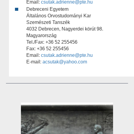
Email:
csutak.adrienne@pte.hu
Debreceni Egyetem
Általános Orvostudományi Kar
Szemészeti Tanszék
4032 Debrecen, Nagyerdei körút 98.
Magyarország
Tel./Fax: +36 52 255456
Fax: +36 52 255456
Email:
csutak.adrienne@pte.hu
E-mail:
acsutak@yahoo.com