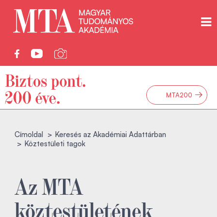
→
MTA200
Címoldal
Keresés az Akadémiai Adattárban
Köztestületi tagok
Az MTA
köztestületének