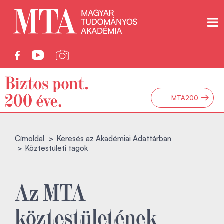
→
MTA200
Címoldal
Keresés az Akadémiai Adattárban
Köztestületi tagok
Az MTA
köztestületének