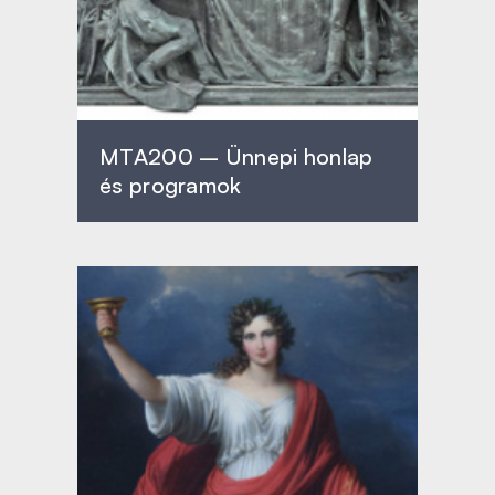
MTA200 – Ünnepi honlap
és programok