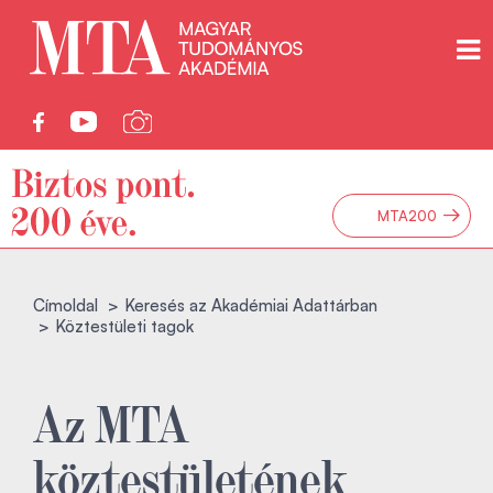
→
MTA200
Címoldal
Keresés az Akadémiai Adattárban
Köztestületi tagok
Az MTA
köztestületének