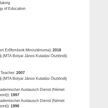
Making
gy of Education
ri Erőforrások Minisztériuma):
2016
íj (MTA Bolyai János Kutatási Ösztöndíj
 Teacher:
2007
íj (MTA Bolyai János Kutatási Ösztöndíj
kademischer Austausch Dienst (Német
pont)):
1997
kademischer Austausch Dienst (Német
pont)):
1996