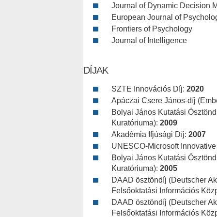
Journal of Dynamic Decision 
European Journal of Psycholo
Frontiers of Psychology
Journal of Intelligence
DÍJAK
SZTE Innovációs Díj:
2020
Apáczai Csere János-díj (Embe
Bolyai János Kutatási Ösztönd
Kuratóriuma):
2009
Akadémia Ifjúsági Díj:
2007
UNESCO-Microsoft Innovative
Bolyai János Kutatási Ösztönd
Kuratóriuma):
2005
DAAD ösztöndíj (Deutscher A
Felsőoktatási Információs Köz
DAAD ösztöndíj (Deutscher A
Felsőoktatási Információs Köz