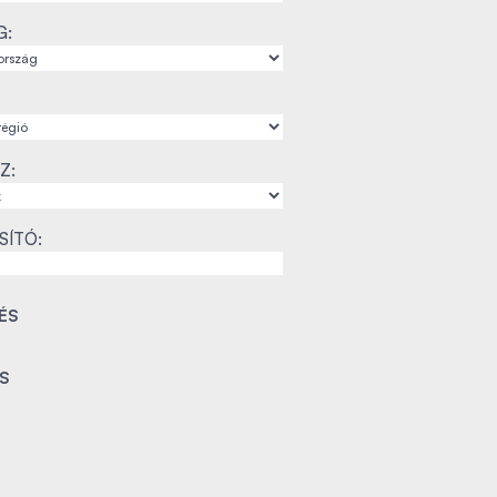
G:
Z:
SÍTÓ: