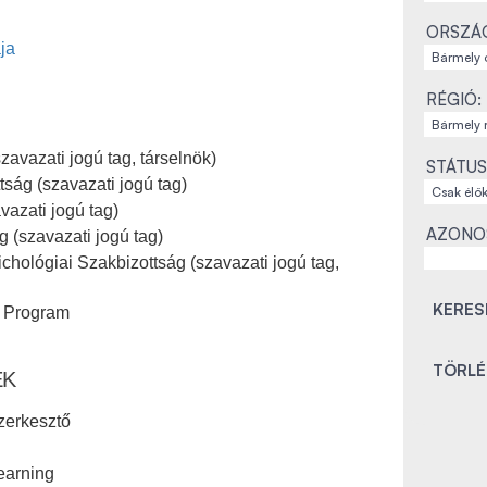
ORSZÁ
ja
RÉGIÓ:
zavazati jogú tag, társelnök)
STÁTUS
ág (szavazati jogú tag)
vazati jogú tag)
AZONO
 (szavazati jogú tag)
chológiai Szakbizottság (szavazati jogú tag,
i Program
EK
zerkesztő
earning