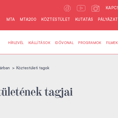
KAPC
MTA
MTA200
KÖZTESTÜLET
KUTATÁS
PÁLYÁZA
HÍRLEVÉL
KIÁLLÍTÁSOK
IDŐVONAL
PROGRAMOK
FILMEK
árban
Köztestületi tagok
ületének tagjai