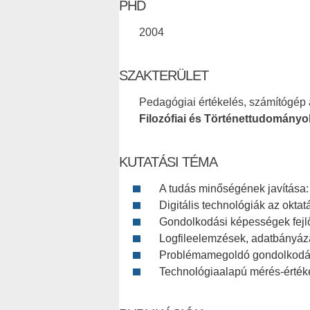
PHD
2004
SZAKTERÜLET
Pedagógiai értékelés, számítógép a
Filozófiai és Történettudományo
KUTATÁSI TÉMA
A tudás minőségének javítása:
Digitális technológiák az okta
Gondolkodási képességek fejlő
Logfileelemzések, adatbányáza
Problémamegoldó gondolkod
Technológiaalapú mérés-érték