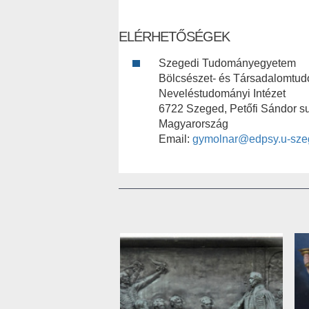
ELÉRHETŐSÉGEK
Szegedi Tudományegyetem
Bölcsészet- és Társadalomtu
Neveléstudományi Intézet
6722 Szeged, Petőfi Sándor su
Magyarország
Email:
gymolnar@edpsy.u-sze