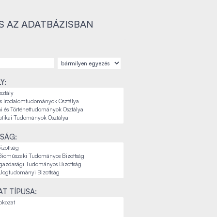
S AZ ADATBÁZISBAN
Y:
SÁG:
T TÍPUSA: