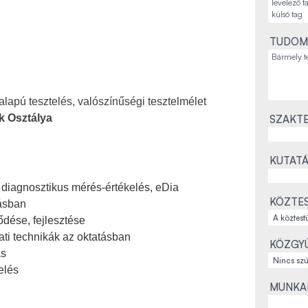
TUDOM
lapú tesztelés, valószínűségi tesztelmélet
k Osztálya
SZAKTE
KUTATÁ
 diagnosztikus mérés-értékelés, eDia
KÖZTES
tásban
dése, fejlesztése
ti technikák az oktatásban
KÖZGYŰ
ás
elés
MUNKAH