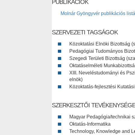
PUBLIKÁCIÓK
Molnár Gyöngyvér publikációs listá
SZERVEZETI TAGSÁGOK
Közoktatási Elnöki Bizottság (s
Pedagógiai Tudományos Bizotts
Szegedi Területi Bizottság (sza
Oktatáselméleti Munkabizottság
XIII. Neveléstudományi és Pszi
elnök)
Közoktatás-fejlesztési Kutatás
SZERKESZTŐI TEVÉKENYSÉG
Magyar Pedagógia/technikai s
Oktatás-Informatika
Technology, Knowledge and L