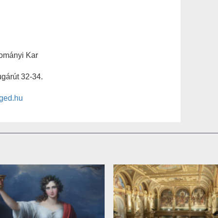
dományi Kar
gárút 32-34.
ged.hu