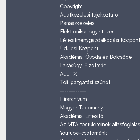
Copyright
Adatkezelési tájékoztató
Panaszkezelés
Elektronikus ügyintézés
Létesítménygazdálkodási Közpon
Üdülési Központ
Akadémiai Óvoda és Bölcsőde
Lakásügyi Bizottság
Adó 1%
Téli igazgatási szünet
------------
Hírarchívum
Magyar Tudomány
Akadémiai Értesítő
Az MTA testületeinek állásfoglalás
Youtube-csatornánk