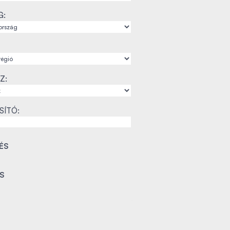
G:
Z:
SÍTÓ: