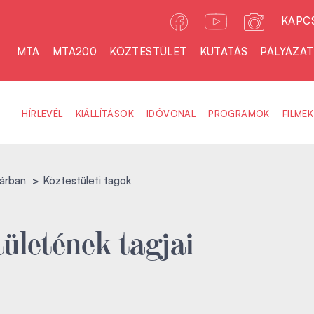
KAPC
MTA
MTA200
KÖZTESTÜLET
KUTATÁS
PÁLYÁZA
HÍRLEVÉL
KIÁLLÍTÁSOK
IDŐVONAL
PROGRAMOK
FILMEK
árban
Köztestületi tagok
ületének tagjai