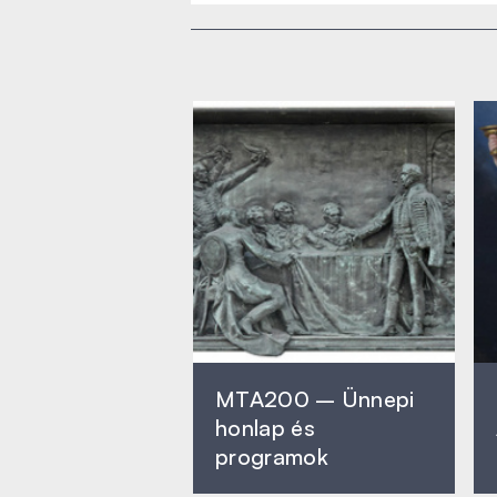
MTA200 – Ünnepi
honlap és
programok