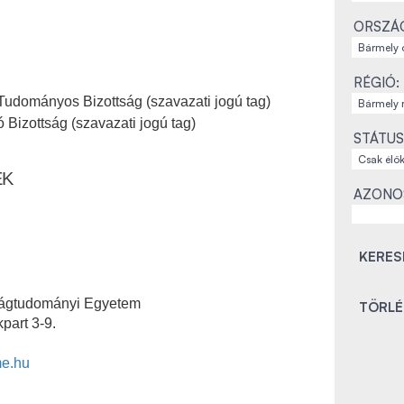
ORSZÁ
RÉGIÓ:
Tudományos Bizottság (szavazati jogú tag)
 Bizottság (szavazati jogú tag)
STÁTUS
EK
AZONO
ságtudományi Egyetem
part 3-9.
me.hu