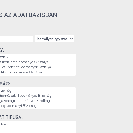
S AZ ADATBÁZISBAN
Y:
SÁG:
T TÍPUSA: