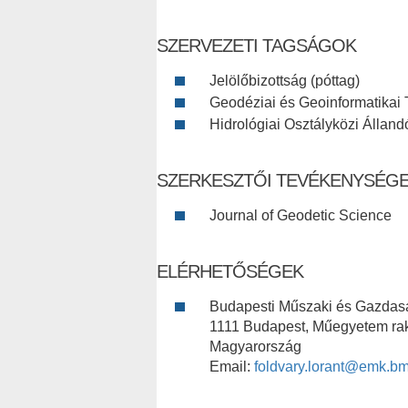
SZERVEZETI TAGSÁGOK
Jelölőbizottság (póttag)
Geodéziai és Geoinformatikai 
Hidrológiai Osztályközi Állandó
SZERKESZTŐI TEVÉKENYSÉG
Journal of Geodetic Science
ELÉRHETŐSÉGEK
Budapesti Műszaki és Gazda
1111 Budapest, Műegyetem rak
Magyarország
Email:
foldvary.lorant@emk.b