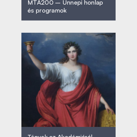
MTA200 – Ünnepi honlap
és programok
Tények az Akadémiáról