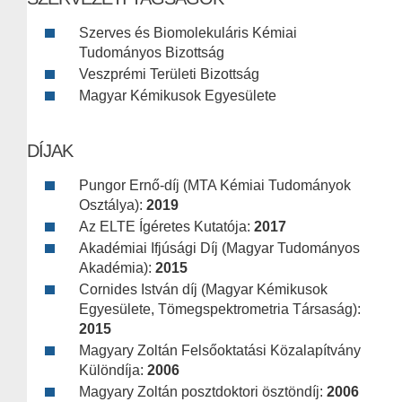
Szerves és Biomolekuláris Kémiai
Tudományos Bizottság
Veszprémi Területi Bizottság
Magyar Kémikusok Egyesülete
DÍJAK
Pungor Ernő-díj (MTA Kémiai Tudományok
Osztálya):
2019
Az ELTE Ígéretes Kutatója:
2017
Akadémiai Ifjúsági Díj (Magyar Tudományos
Akadémia):
2015
Cornides István díj (Magyar Kémikusok
Egyesülete, Tömegspektrometria Társaság):
2015
Magyary Zoltán Felsőoktatási Közalapítvány
Különdíja:
2006
Magyary Zoltán posztdoktori ösztöndíj:
2006