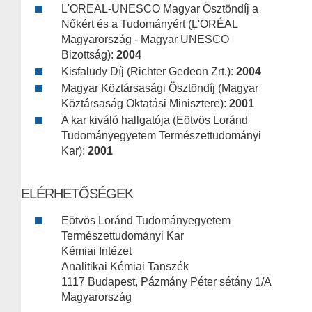
L'OREAL-UNESCO Magyar Ösztöndíj a
Nőkért és a Tudományért (L'ORÉAL
Magyarország - Magyar UNESCO
Bizottság):
2004
Kisfaludy Díj (Richter Gedeon Zrt.):
2004
Magyar Köztársasági Ösztöndíj (Magyar
Köztársaság Oktatási Minisztere):
2001
A kar kiváló hallgatója (Eötvös Loránd
Tudományegyetem Természettudományi
Kar):
2001
ELÉRHETŐSÉGEK
Eötvös Loránd Tudományegyetem
Természettudományi Kar
Kémiai Intézet
Analitikai Kémiai Tanszék
1117 Budapest, Pázmány Péter sétány 1/A
Magyarország