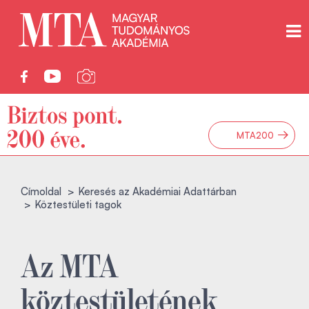
→
MTA200
Címoldal
Keresés az Akadémiai Adattárban
Köztestületi tagok
Az MTA
köztestületének