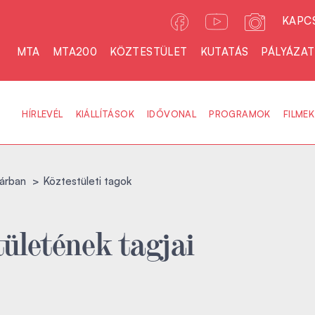
KAPC
MTA
MTA200
KÖZTESTÜLET
KUTATÁS
PÁLYÁZA
HÍRLEVÉL
KIÁLLÍTÁSOK
IDŐVONAL
PROGRAMOK
FILMEK
árban
Köztestületi tagok
ületének tagjai