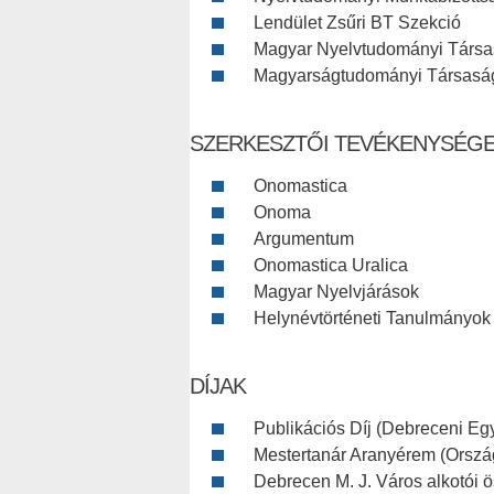
Lendület Zsűri BT Szekció
Magyar Nyelvtudományi Társ
Magyarságtudományi Társasá
SZERKESZTŐI TEVÉKENYSÉG
Onomastica
Onoma
Argumentum
Onomastica Uralica
Magyar Nyelvjárások
Helynévtörténeti Tanulmányok
DÍJAK
Publikációs Díj (Debreceni Eg
Mestertanár Aranyérem (Orsz
Debrecen M. J. Város alkotói ö