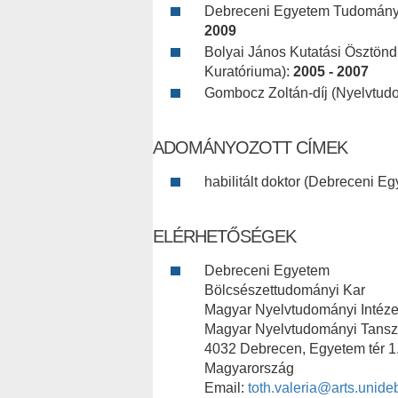
Debreceni Egyetem Tudomány E
2009
Bolyai János Kutatási Ösztönd
Kuratóriuma):
2005 - 2007
Gombocz Zoltán-díj (Nyelvtud
ADOMÁNYOZOTT CÍMEK
habilitált doktor (Debreceni E
ELÉRHETŐSÉGEK
Debreceni Egyetem
Bölcsészettudományi Kar
Magyar Nyelvtudományi Intéze
Magyar Nyelvtudományi Tans
4032 Debrecen, Egyetem tér 1
Magyarország
Email:
toth.valeria@arts.unide