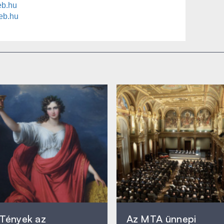
eb.hu
deb.hu
Tények az
Az MTA ünnepi