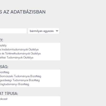
S AZ ADATBÁZISBAN
Y:
SÁG:
T TÍPUSA: