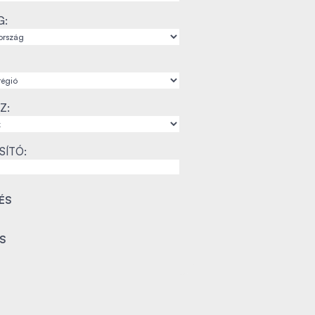
G:
Z:
SÍTÓ: