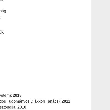
aság
g
EK
yetem):
2018
ágos Tudományos Diákköri Tanács):
2011
sztöndíja:
2010