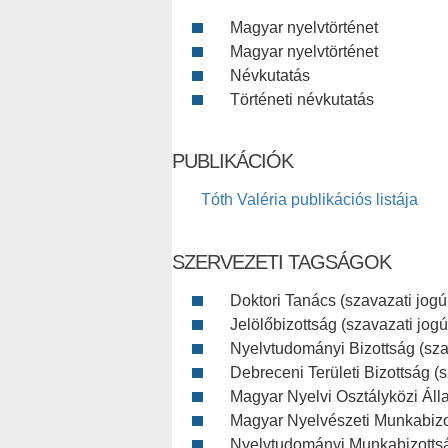
Magyar nyelvtörténet
Magyar nyelvtörténet
Névkutatás
Történeti névkutatás
PUBLIKÁCIÓK
Tóth Valéria publikációs listája
SZERVEZETI TAGSÁGOK
Doktori Tanács (szavazati jogú
Jelölőbizottság (szavazati jogú
Nyelvtudományi Bizottság (szav
Debreceni Területi Bizottság (s
Magyar Nyelvi Osztályközi Áll
Magyar Nyelvészeti Munkabizot
Nyelvtudományi Munkabizotts