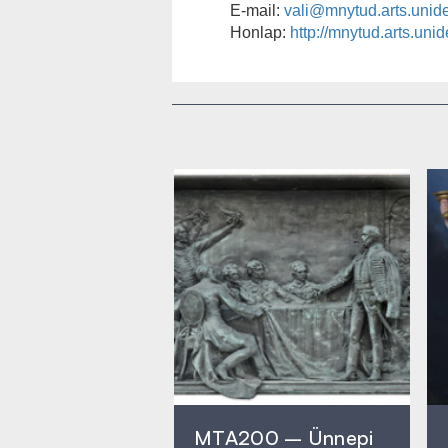
E-mail:
vali@mnytud.arts.unid
Honlap:
http://mnytud.arts.uni
MTA200 – Ünnepi