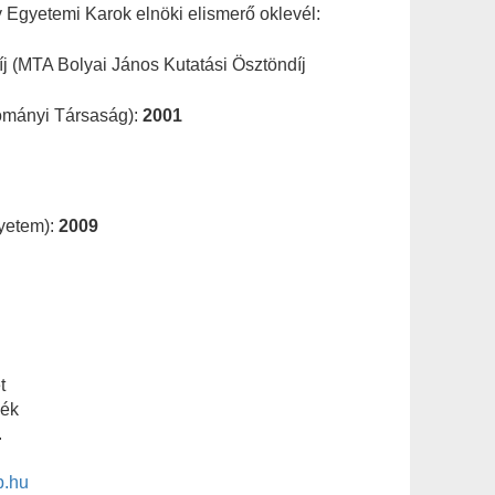
gyetemi Karok elnöki elismerő oklevél:
íj (MTA Bolyai János Kutatási Ösztöndíj
ományi Társaság):
2001
gyetem):
2009
t
zék
.
b.hu