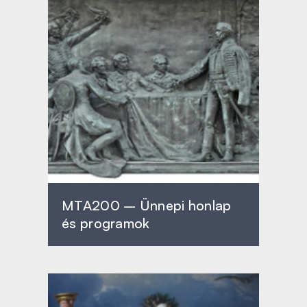
MTA200 – Ünnepi honlap
és programok