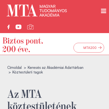
→
MTA200
Címoldal
Keresés az Akadémiai Adattárban
Köztestületi tagok
Az MTA
köztestületének