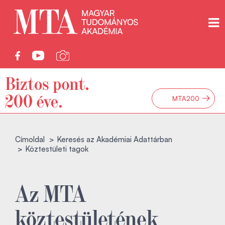
→
MTA200
Címoldal
Keresés az Akadémiai Adattárban
Köztestületi tagok
Az MTA
köztestületének