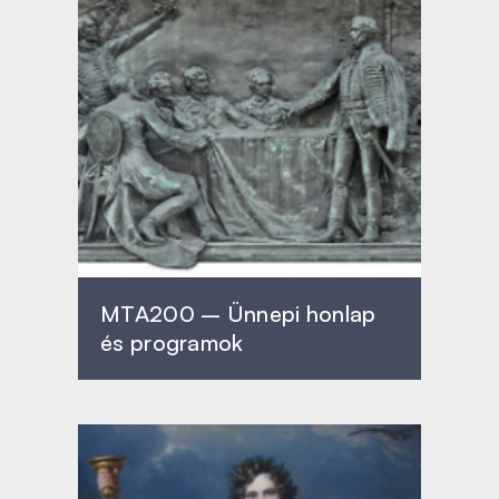
MTA200 – Ünnepi honlap
és programok