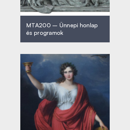
MTA200 – Ünnepi honlap
és programok