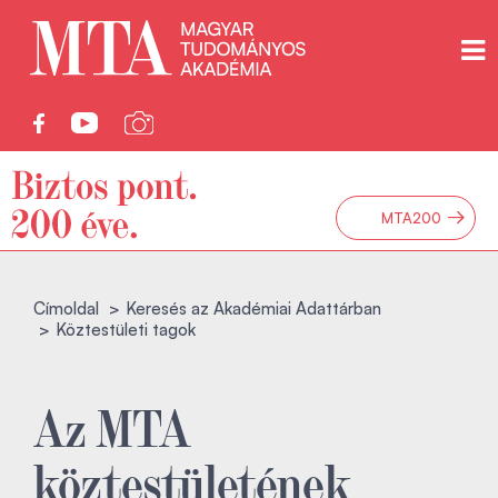
→
MTA200
Címoldal
Keresés az Akadémiai Adattárban
Köztestületi tagok
Az MTA
köztestületének