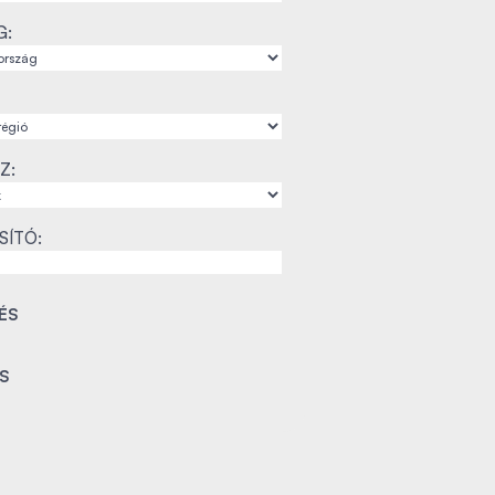
G:
Z:
SÍTÓ: