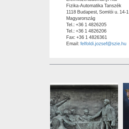
Fizika-Automatika Tanszék
1118 Budapest, Somlói u. 14-16
Magyarország
Tel.: +36 1 4826205
Tel.: +36 1 4826206
Fax: +36 1 4826361
Email:
felfoldi.jozsef@szie.hu