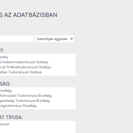
S AZ ADATBÁZISBAN
Y:
SÁG:
T TÍPUSA: