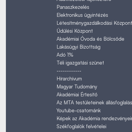
Panaszkezelés
Elektronikus ügyintézés
Létesítménygazdálkodási Közpon
Üdülési Központ
Akadémiai Óvoda és Bölcsőde
Lakásügyi Bizottság
Adó 1%
Téli igazgatási szünet
------------
Hírarchívum
Magyar Tudomány
Akadémiai Értesítő
Az MTA testületeinek állásfoglalás
Youtube-csatornánk
Képek az Akadémia rendezvényeir
Székfoglalók felvételei