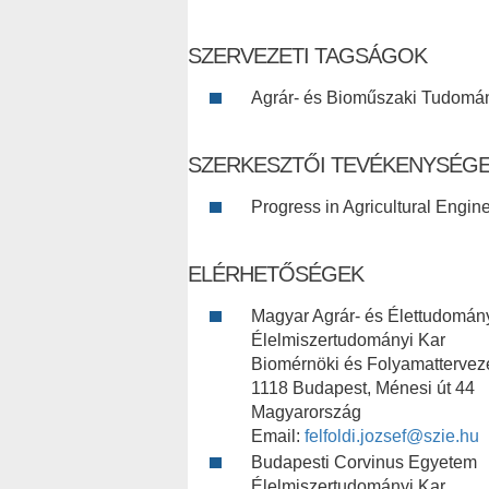
SZERVEZETI TAGSÁGOK
Agrár- és Bioműszaki Tudomány
SZERKESZTŐI TEVÉKENYSÉG
Progress in Agricultural Engin
ELÉRHETŐSÉGEK
Magyar Agrár- és Élettudomán
Élelmiszertudományi Kar
Biomérnöki és Folyamattervezé
1118 Budapest, Ménesi út 44
Magyarország
Email:
felfoldi.jozsef@szie.hu
Budapesti Corvinus Egyetem
Élelmiszertudományi Kar