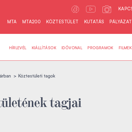
KAPC
MTA
MTA200
KÖZTESTÜLET
KUTATÁS
PÁLYÁZA
HÍRLEVÉL
KIÁLLÍTÁSOK
IDŐVONAL
PROGRAMOK
FILMEK
árban
Köztestületi tagok
ületének tagjai