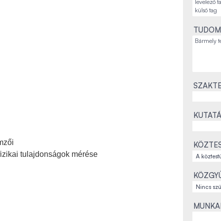
TUDOM
SZAKTE
KUTATÁ
mzői
KÖZTES
zikai tulajdonságok mérése
KÖZGYŰ
MUNKAH