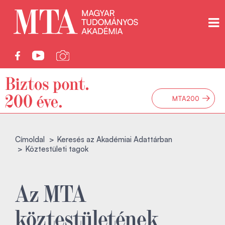
→
MTA200
Címoldal
Keresés az Akadémiai Adattárban
Köztestületi tagok
Az MTA
köztestületének