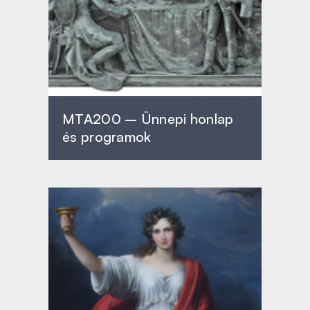
MTA200 – Ünnepi honlap
és programok