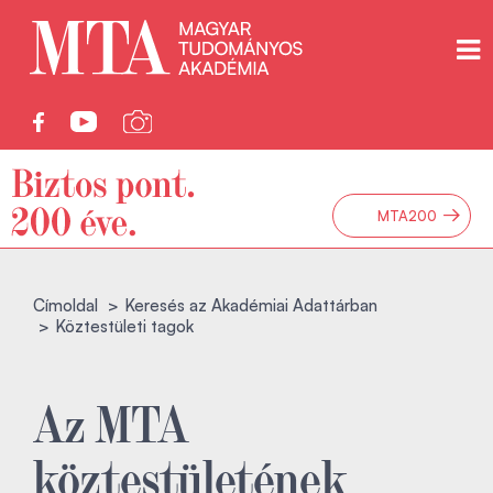
→
MTA200
Címoldal
Keresés az Akadémiai Adattárban
Köztestületi tagok
Az MTA
köztestületének