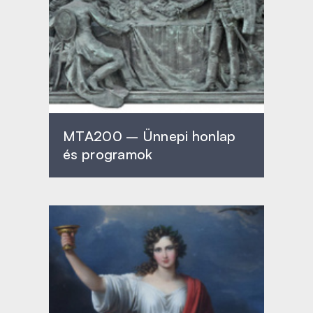
MTA200 – Ünnepi honlap
és programok