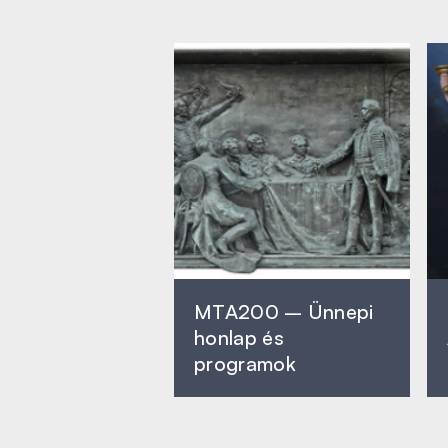
MTA200 – Ünnepi
honlap és
programok