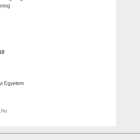
ering
10
yi Egyetem
.hu