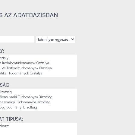
S AZ ADATBÁZISBAN
Y:
SÁG:
T TÍPUSA: