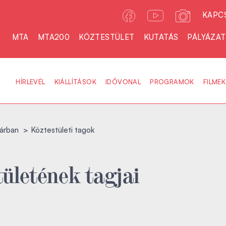
KAPC
MTA
MTA200
KÖZTESTÜLET
KUTATÁS
PÁLYÁZA
HÍRLEVÉL
KIÁLLÍTÁSOK
IDŐVONAL
PROGRAMOK
FILMEK
árban
Köztestületi tagok
ületének tagjai