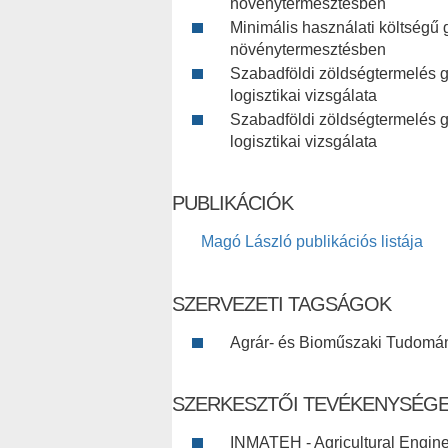
növénytermesztésben
Minimális használati költségű 
növénytermesztésben
Szabadföldi zöldségtermelés 
logisztikai vizsgálata
Szabadföldi zöldségtermelés 
logisztikai vizsgálata
PUBLIKÁCIÓK
Magó László publikációs listája
SZERVEZETI TAGSÁGOK
Agrár- és Bioműszaki Tudomány
SZERKESZTŐI TEVÉKENYSÉG
INMATEH - Agricultural Engin