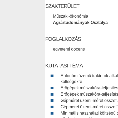
SZAKTERÜLET
Műszaki-ökonómia
Agrártudományok Osztálya
FOGLALKOZÁS
egyetemi docens
KUTATÁSI TÉMA
Autonóm üzemű traktorok alka
költségekre
Erőgépek műszakóra-teljesíté
Erőgépek műszakóra-teljesíté
Gépméret üzemi-méret összef
Gépméret üzemi-méret összef
Minimális használati költségű 