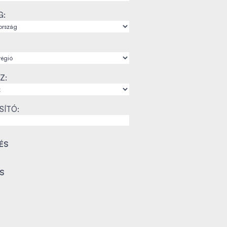
G:
Z:
SÍTÓ: