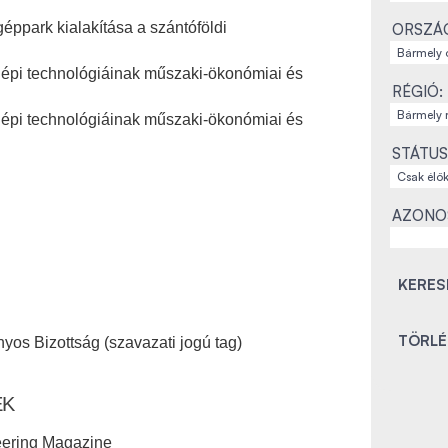
géppark kialakítása a szántóföldi
ORSZÁ
gépi technológiáinak műszaki-ökonómiai és
RÉGIÓ:
gépi technológiáinak műszaki-ökonómiai és
STÁTUS
AZONO
os Bizottság (szavazati jogú tag)
EK
eering Magazine