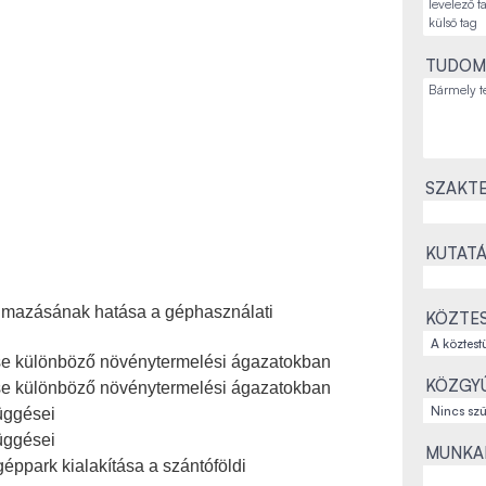
TUDOM
SZAKTE
KUTATÁ
lmazásának hatása a géphasználati
KÖZTES
se különböző növénytermelési ágazatokban
KÖZGYŰ
se különböző növénytermelési ágazatokban
üggései
üggései
MUNKAH
géppark kialakítása a szántóföldi