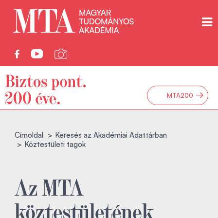
→
MTA200
Címoldal
Keresés az Akadémiai Adattárban
Köztestületi tagok
Az MTA
köztestületének