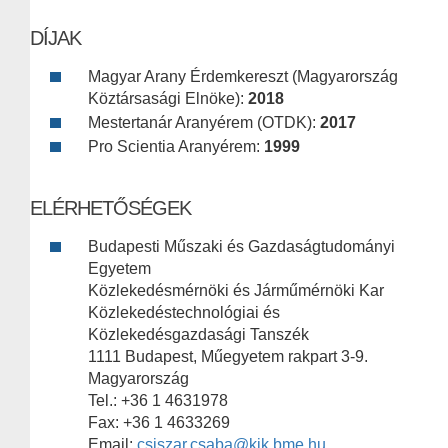
DÍJAK
Magyar Arany Érdemkereszt (Magyarország
Köztársasági Elnöke):
2018
Mestertanár Aranyérem (OTDK):
2017
Pro Scientia Aranyérem:
1999
ELÉRHETŐSÉGEK
Budapesti Műszaki és Gazdaságtudományi
Egyetem
Közlekedésmérnöki és Járműmérnöki Kar
Közlekedéstechnológiai és
Közlekedésgazdasági Tanszék
1111 Budapest, Műegyetem rakpart 3-9.
Magyarország
Tel.: +36 1 4631978
Fax: +36 1 4633269
Email:
csiszar.csaba@kjk.bme.hu