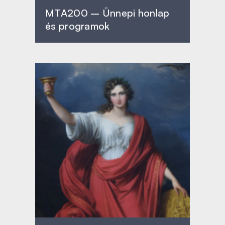
MTA200 – Ünnepi honlap
és programok