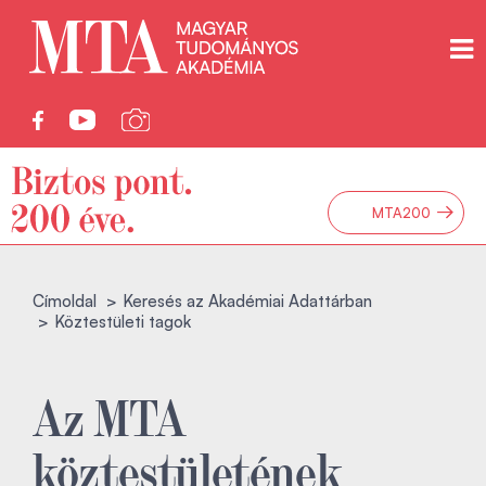
→
MTA200
Címoldal
Keresés az Akadémiai Adattárban
Köztestületi tagok
Az MTA
köztestületének