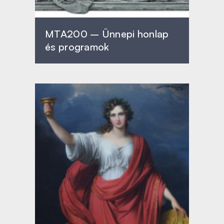
MTA200 – Ünnepi honlap
és programok