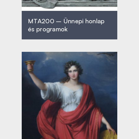
MTA200 – Ünnepi honlap
és programok