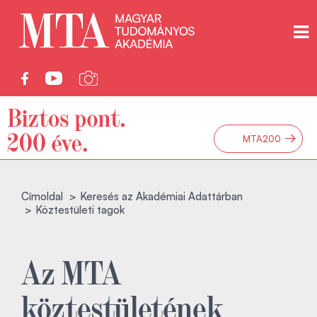
→
MTA200
Címoldal
Keresés az Akadémiai Adattárban
Köztestületi tagok
Az MTA
köztestületének