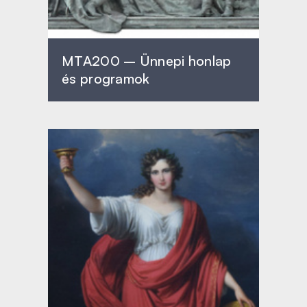
MTA200 – Ünnepi honlap
és programok