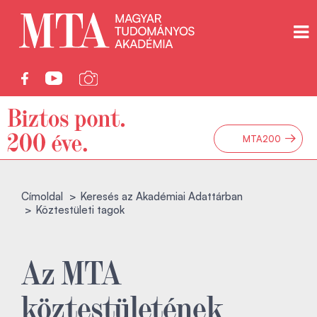
→
MTA200
Címoldal
Keresés az Akadémiai Adattárban
Köztestületi tagok
Az MTA
köztestületének