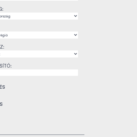
G:
Z:
SÍTÓ: