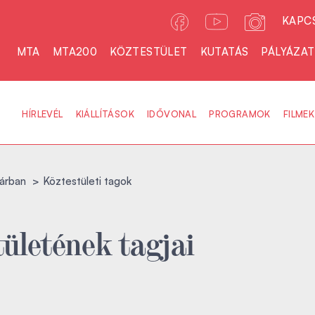
KAPC
MTA
MTA200
KÖZTESTÜLET
KUTATÁS
PÁLYÁZA
HÍRLEVÉL
KIÁLLÍTÁSOK
IDŐVONAL
PROGRAMOK
FILMEK
árban
Köztestületi tagok
ületének tagjai