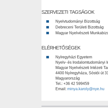
SZERVEZETI TAGSÁGOK
Nyelvtudományi Bizottság
Debreceni Területi Bizottság
Magyar Nyelvészeti Munkabizot
ELÉRHETŐSÉGEK
Nyíregyházi Egyetem
Nyelv- és Irodalomtudományi I
Magyar Nyelvészeti Intézeti T
4400 Nyíregyháza, Sóstói út 3
Magyarország
Tel.: +36 42 599459
Email:
minya.karoly@nye.hu