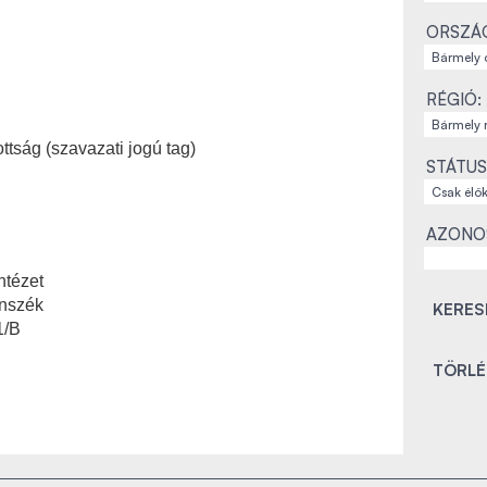
ORSZÁ
RÉGIÓ:
tság (szavazati jogú tag)
STÁTUS
AZONO
ntézet
anszék
1/B