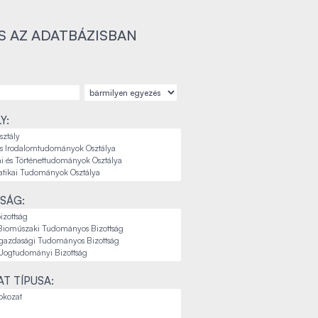
S AZ ADATBÁZISBAN
Y:
SÁG:
T TÍPUSA: