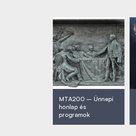
MTA200 – Ünnepi
honlap és
programok