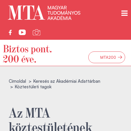
→
MTA200
Címoldal
Keresés az Akadémiai Adattárban
Köztestületi tagok
Az MTA
köztestületének