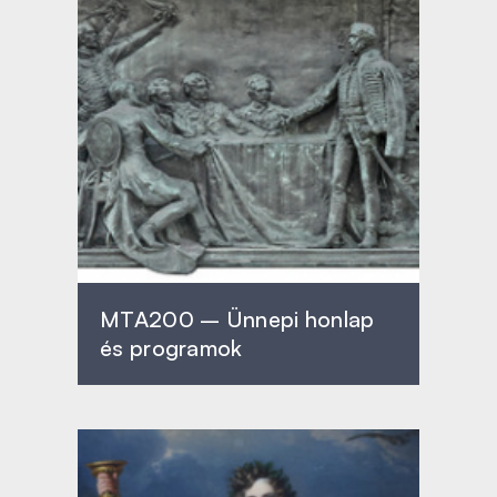
MTA200 – Ünnepi honlap
és programok