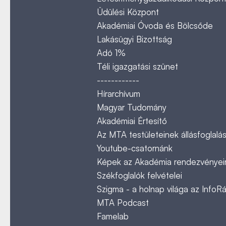
Üdülési Központ
Akadémiai Óvoda és Bölcsőde
Lakásügyi Bizottság
Adó 1%
Téli igazgatási szünet
------------
Hírarchívum
Magyar Tudomány
Akadémiai Értesítő
Az MTA testületeinek állásfoglalás
Youtube-csatornánk
Képek az Akadémia rendezvényeir
Székfoglalók felvételei
Szigma - a holnap világa az InfoR
MTA Podcast
Famelab