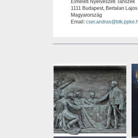
Elméleti Nyelvészeti Tanszék
1111 Budapest, Bertalan Lajos 
Magyarország
Email:
cser.andras@btk.ppke.