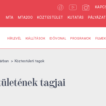
KAPC
MTA
MTA200
KÖZTESTÜLET
KUTATÁS
PÁLYÁZA
HÍRLEVÉL
KIÁLLÍTÁSOK
IDŐVONAL
PROGRAMOK
FILMEK
árban
Köztestületi tagok
ületének tagjai