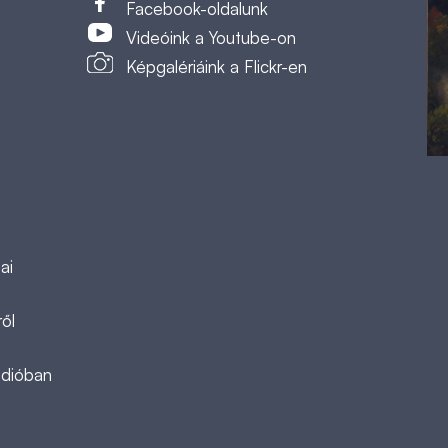
Facebook-oldalunk
Videóink a Youtube-on
Képgalériáink a Flickr-en
ai
ől
ádióban