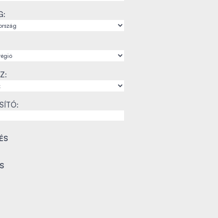
G:
Z:
SÍTÓ: