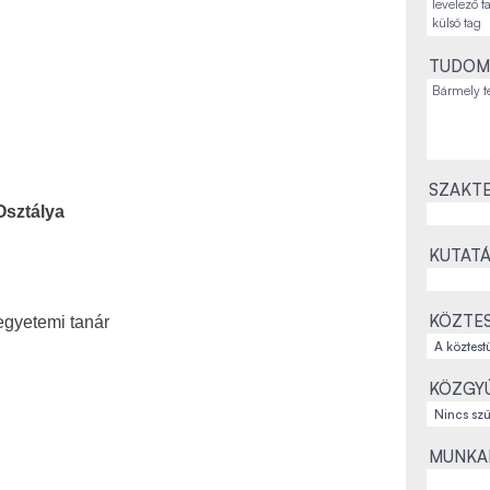
TUDOM
SZAKTE
Osztálya
KUTATÁ
KÖZTES
egyetemi tanár
KÖZGYŰ
MUNKAH