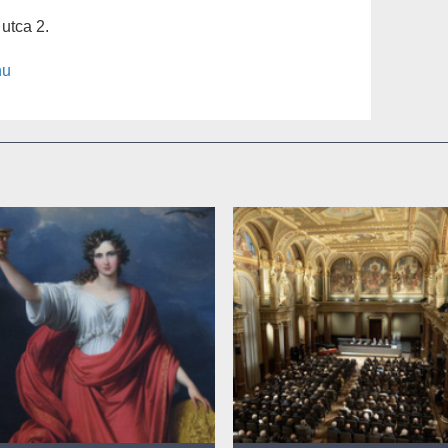
utca 2.
hu