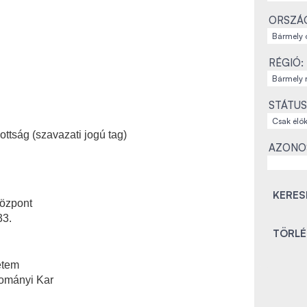
ORSZÁ
RÉGIÓ:
STÁTUS
ttság (szavazati jogú tag)
AZONO
özpont
33.
etem
dományi Kar