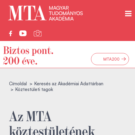
→
MTA200
Címoldal
Keresés az Akadémiai Adattárban
Köztestületi tagok
Az MTA
köztestületének