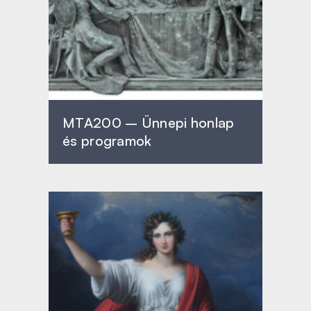
MTA200 – Ünnepi honlap
és programok