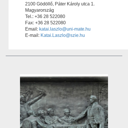
2100 Gödöllő, Páter Károly utca 1.
Magyarország
Tel.: +36 28 522080
Fax: +36 28 522080
Email:
katai.laszlo@uni-mate.hu
E-mail:
Katai.Laszlo@szie.hu