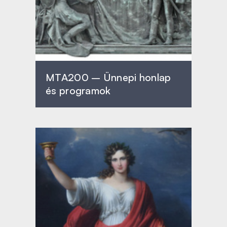
MTA200 – Ünnepi honlap
és programok