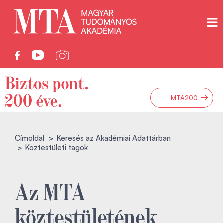
→
MTA200
Címoldal
Keresés az Akadémiai Adattárban
Köztestületi tagok
Az MTA
köztestületének