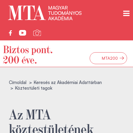
→
MTA200
Címoldal
Keresés az Akadémiai Adattárban
Köztestületi tagok
Az MTA
köztestületének