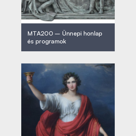
MTA200 – Ünnepi honlap
és programok