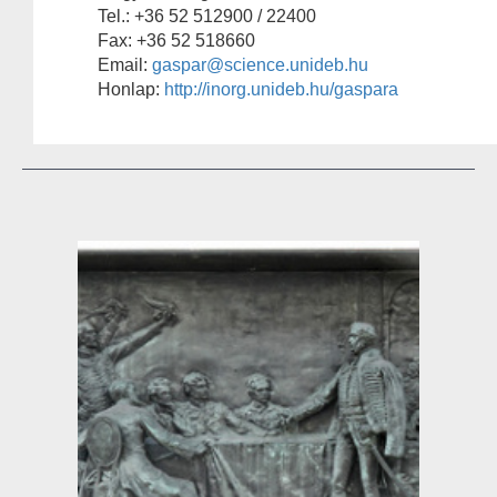
Tel.: +36 52 512900 / 22400
Fax: +36 52 518660
Email:
gaspar@science.unideb.hu
Honlap:
http://inorg.unideb.hu/gaspara