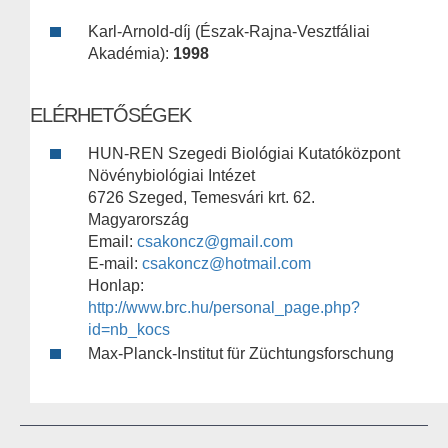
Karl-Arnold-díj (Észak-Rajna-Vesztfáliai
Akadémia):
1998
ELÉRHETŐSÉGEK
HUN-REN Szegedi Biológiai Kutatóközpont
Növénybiológiai Intézet
6726 Szeged, Temesvári krt. 62.
Magyarország
Email:
csakoncz@gmail.com
E-mail:
csakoncz@hotmail.com
Honlap:
http://www.brc.hu/personal_page.php?
id=nb_kocs
Max-Planck-Institut für Züchtungsforschung