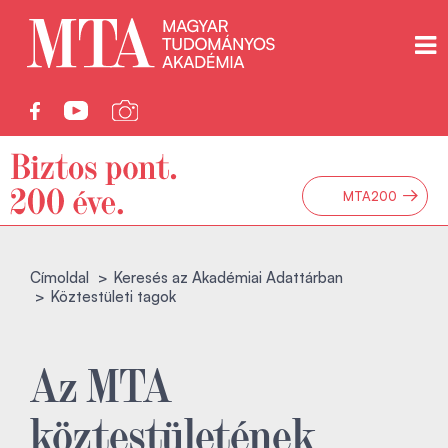
→
MTA200
Címoldal
Keresés az Akadémiai Adattárban
Köztestületi tagok
Az MTA
köztestületének