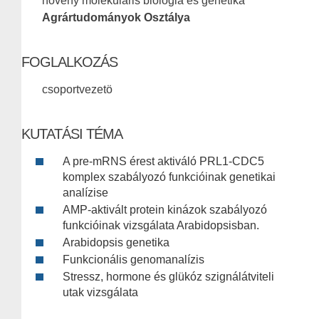
növény molekuláris biológia és genetika
Agrártudományok Osztálya
FOGLALKOZÁS
csoportvezetö
KUTATÁSI TÉMA
A pre-mRNS érest aktiváló PRL1-CDC5
komplex szabályozó funkcióinak genetikai
analízise
AMP-aktivált protein kinázok szabályozó
funkcióinak vizsgálata Arabidopsisban.
Arabidopsis genetika
Funkcionális genomanalízis
Stressz, hormone és glükóz szignálátviteli
utak vizsgálata