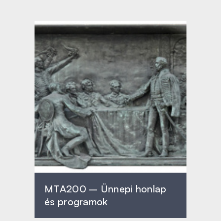
MTA200 – Ünnepi honlap
és programok