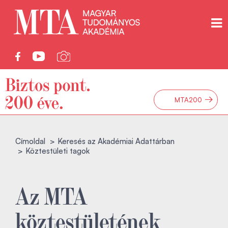
→
MTA200
Címoldal
Keresés az Akadémiai Adattárban
Köztestületi tagok
Az MTA
köztestületének