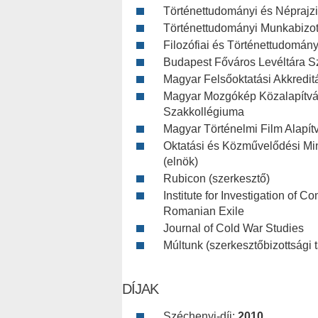
Történettudományi és Néprajzi 
Történettudományi Munkabizott
Filozófiai és Történettudomá
Budapest Főváros Levéltára S
Magyar Felsőoktatási Akkredit
Magyar Mozgókép Közalapítvá
Szakkollégiuma
Magyar Történelmi Film Alapít
Oktatási és Közművelődési Min
(elnök)
Rubicon (szerkesztő)
Institute for Investigation of
Romanian Exile
Journal of Cold War Studies
Múltunk (szerkesztőbizottsági 
DÍJAK
Széchenyi-díj:
2010