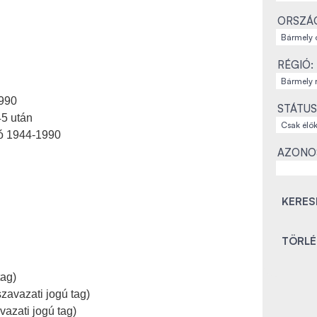
ORSZÁ
RÉGIÓ:
1990
STÁTUS
45 után
ió 1944-1990
AZONO
tag)
zavazati jogú tag)
vazati jogú tag)