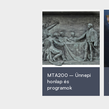
MTA200 – Ünnepi
honlap és
programok