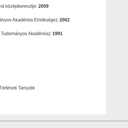
nd középkeresztje:
2009
ányos Akadémia Elnöksége):
2002
ar Tudományos Akadémia):
1991
Történeti Tanszék