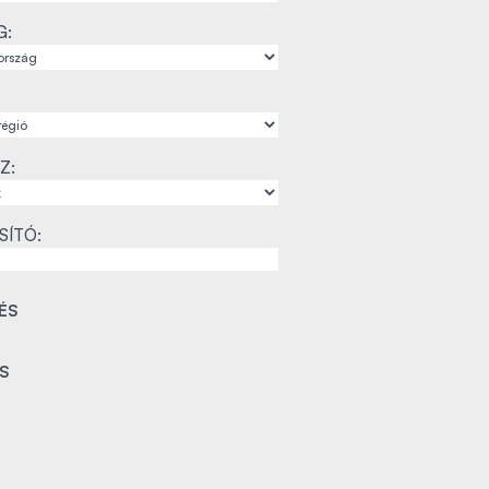
G:
Z:
SÍTÓ: