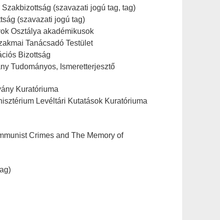
Szakbizottság (szavazati jogú tag, tag)
ság (szavazati jogú tag)
nyok Osztálya akadémikusok
zakmai Tanácsadó Testület
ációs Bizottság
ny Tudományos, Ismeretterjesztő
vány Kuratóriuma
isztérium Levéltári Kutatások Kuratóriuma
 Communist Crimes and The Memory of
tag)