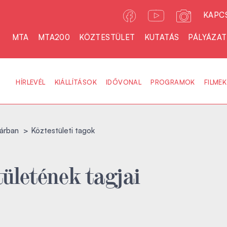
KAPC
MTA
MTA200
KÖZTESTÜLET
KUTATÁS
PÁLYÁZA
HÍRLEVÉL
KIÁLLÍTÁSOK
IDŐVONAL
PROGRAMOK
FILMEK
árban
Köztestületi tagok
ületének tagjai