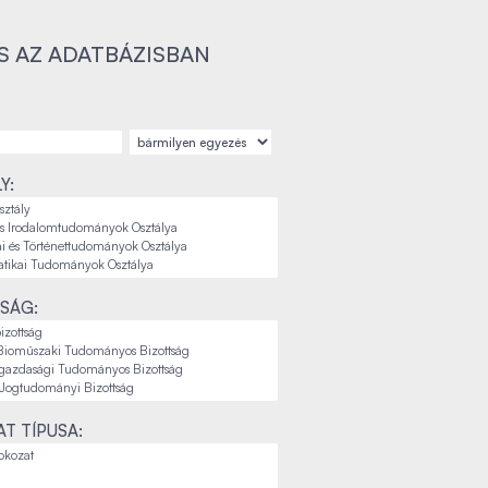
S AZ ADATBÁZISBAN
Y:
SÁG:
T TÍPUSA: