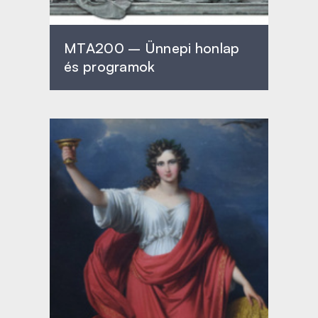
MTA200 – Ünnepi honlap
és programok