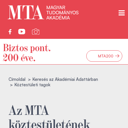
→
MTA200
Címoldal
Keresés az Akadémiai Adattárban
Köztestületi tagok
Az MTA
köztestületének