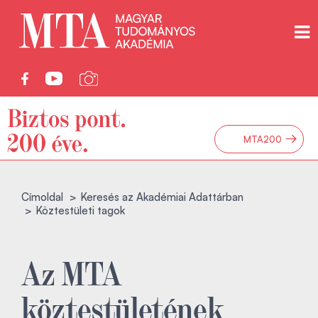
→
MTA200
Címoldal
Keresés az Akadémiai Adattárban
Köztestületi tagok
Az MTA
köztestületének