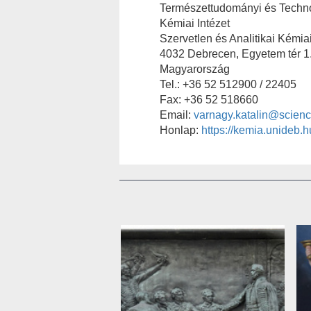
Természettudományi és Techno
Kémiai Intézet
Szervetlen és Analitikai Kémia
4032 Debrecen, Egyetem tér 1
Magyarország
Tel.: +36 52 512900 / 22405
Fax: +36 52 518660
Email:
varnagy.katalin@scienc
Honlap:
https://kemia.unideb.