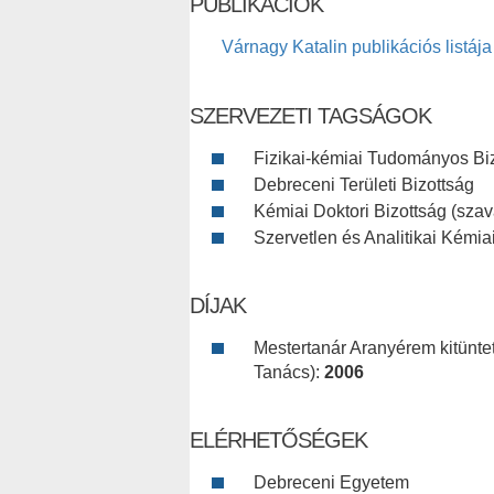
PUBLIKÁCIÓK
Várnagy Katalin publikációs listája
SZERVEZETI TAGSÁGOK
Fizikai-kémiai Tudományos Biz
Debreceni Területi Bizottság
Kémiai Doktori Bizottság (szav
Szervetlen és Analitikai Kémia
DÍJAK
Mestertanár Aranyérem kitünt
Tanács):
2006
ELÉRHETŐSÉGEK
Debreceni Egyetem