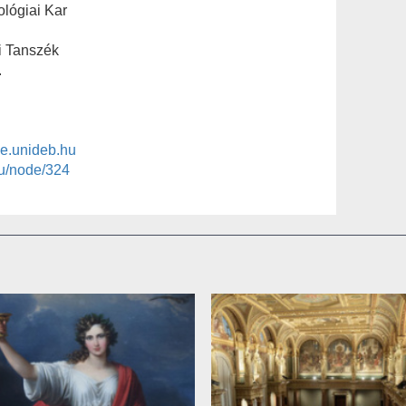
lógiai Kar
i Tanszék
.
e.unideb.hu
hu/node/324