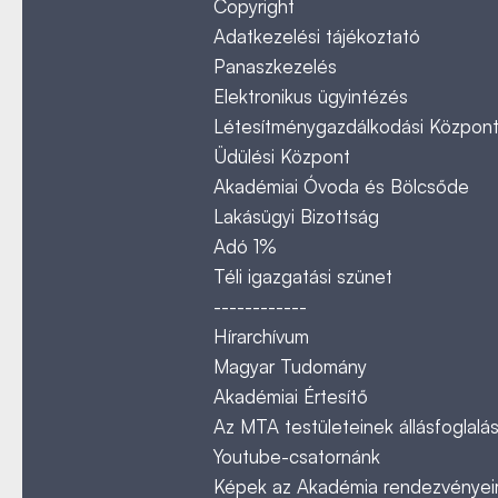
Copyright
Adatkezelési tájékoztató
Panaszkezelés
Elektronikus ügyintézés
Létesítménygazdálkodási Közpon
Üdülési Központ
Akadémiai Óvoda és Bölcsőde
Lakásügyi Bizottság
Adó 1%
Téli igazgatási szünet
------------
Hírarchívum
Magyar Tudomány
Akadémiai Értesítő
Az MTA testületeinek állásfoglalás
Youtube-csatornánk
Képek az Akadémia rendezvényeir