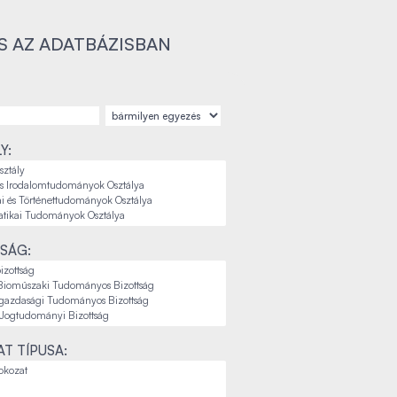
S AZ ADATBÁZISBAN
Y:
SÁG:
T TÍPUSA: