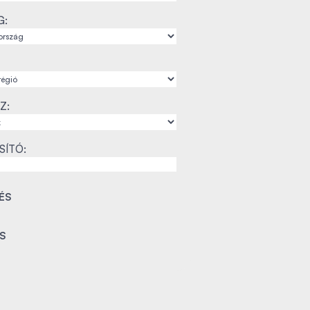
G:
Z:
SÍTÓ: