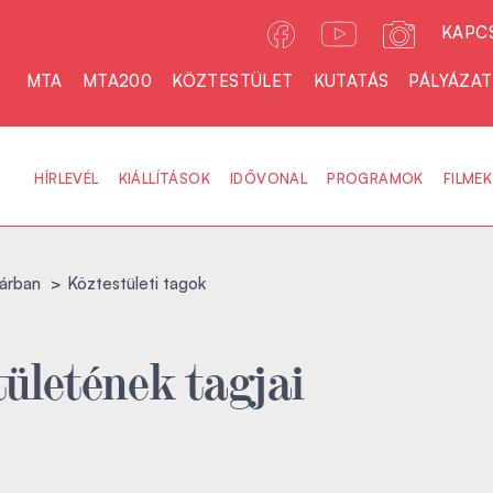
KAPC
MTA
MTA200
KÖZTESTÜLET
KUTATÁS
PÁLYÁZA
HÍRLEVÉL
KIÁLLÍTÁSOK
IDŐVONAL
PROGRAMOK
FILMEK
árban
Köztestületi tagok
ületének tagjai