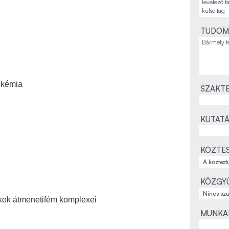
TUDOM
 kémia
SZAKTE
KUTATÁ
KÖZTES
KÖZGYŰ
kok átmenetifém komplexei
MUNKAH