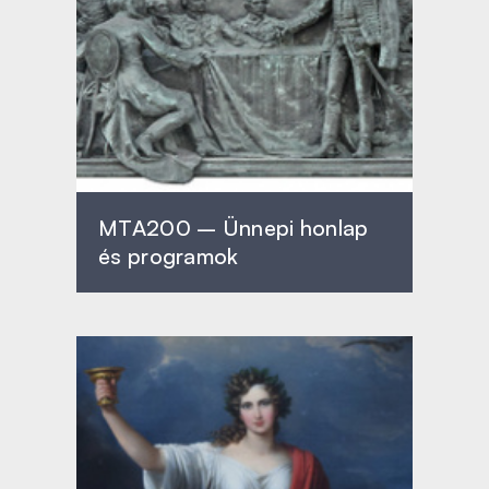
MTA200 – Ünnepi honlap
és programok