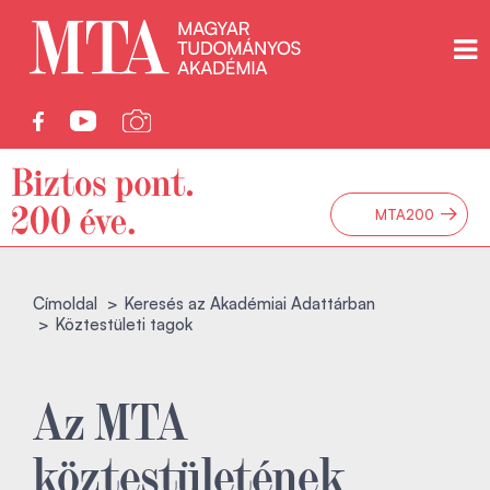
→
MTA200
Címoldal
Keresés az Akadémiai Adattárban
Köztestületi tagok
Az MTA
köztestületének