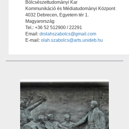
Bölcsészettudományi Kar
Kommunikáció és Médiatudományi Központ
4032 Debrecen, Egyetem tér 1.
Magyarország
Tel.: +36 52 512900 / 22291
Email:
drolahszabolcs@gmail.com
E-mail:
olah.szabolcs@arts.unideb.hu