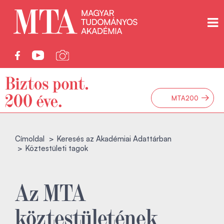
→
MTA200
Címoldal
Keresés az Akadémiai Adattárban
Köztestületi tagok
Az MTA
köztestületének