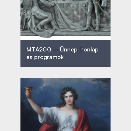
MTA200 – Ünnepi honlap
és programok