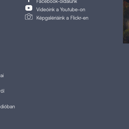
Facebook-oldalunk
Videóink a Youtube-on
Képgalériáink a Flickr-en
ai
ől
ádióban