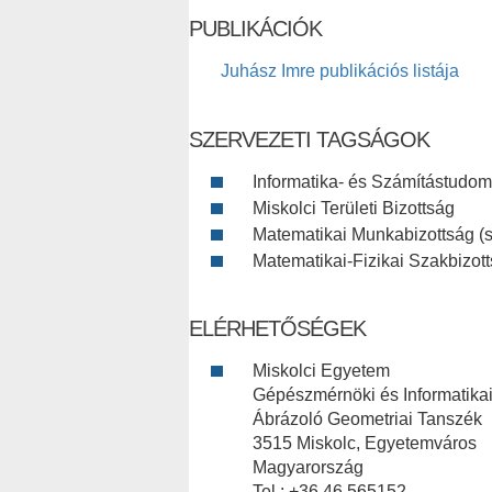
PUBLIKÁCIÓK
Juhász Imre publikációs listája
SZERVEZETI TAGSÁGOK
Informatika- és Számítástudom
Miskolci Területi Bizottság
Matematikai Munkabizottság (sz
Matematikai-Fizikai Szakbizott
ELÉRHETŐSÉGEK
Miskolci Egyetem
Gépészmérnöki és Informatikai
Ábrázoló Geometriai Tanszék
3515 Miskolc, Egyetemváros
Magyarország
Tel.: +36 46 565152