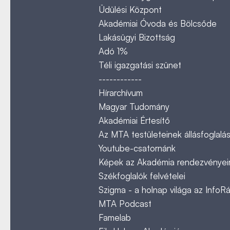
Üdülési Központ
Akadémiai Óvoda és Bölcsőde
Lakásügyi Bizottság
Adó 1%
Téli igazgatási szünet
------------
Hírarchívum
Magyar Tudomány
Akadémiai Értesítő
Az MTA testületeinek állásfoglalás
Youtube-csatornánk
Képek az Akadémia rendezvényeir
Székfoglalók felvételei
Szigma - a holnap világa az InfoR
MTA Podcast
Famelab