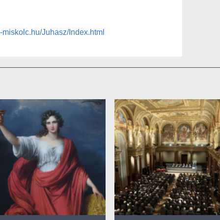
i-miskolc.hu/Juhasz/Index.html