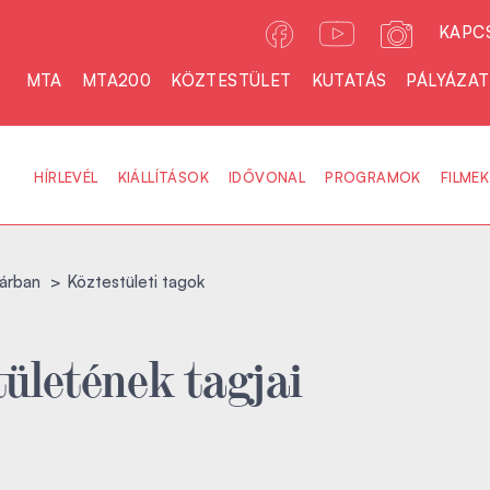
KAPC
MTA
MTA200
KÖZTESTÜLET
KUTATÁS
PÁLYÁZA
HÍRLEVÉL
KIÁLLÍTÁSOK
IDŐVONAL
PROGRAMOK
FILMEK
árban
Köztestületi tagok
ületének tagjai