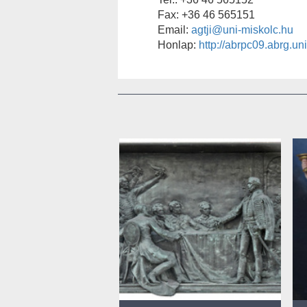
Fax: +36 46 565151
Email:
agtji@uni-miskolc.hu
Honlap:
http://abrpc09.abrg.un