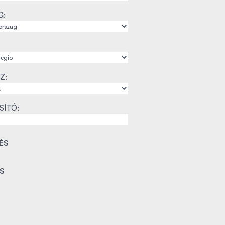
G:
Z:
SÍTÓ: