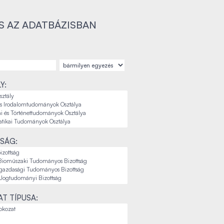
S AZ ADATBÁZISBAN
Y:
SÁG:
T TÍPUSA: