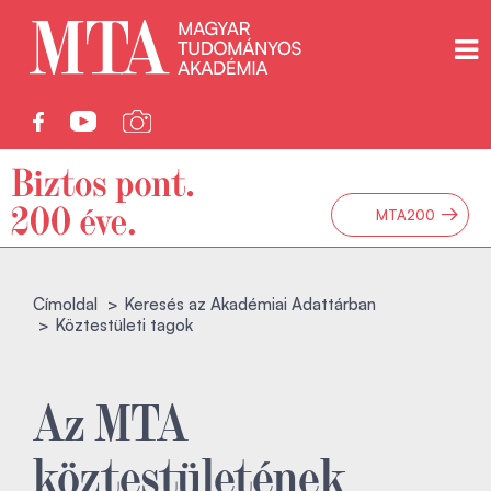
→
MTA200
Címoldal
Keresés az Akadémiai Adattárban
Köztestületi tagok
Az MTA
köztestületének