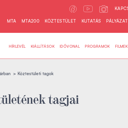
KAPC
MTA
MTA200
KÖZTESTÜLET
KUTATÁS
PÁLYÁZA
HÍRLEVÉL
KIÁLLÍTÁSOK
IDŐVONAL
PROGRAMOK
FILMEK
árban
Köztestületi tagok
ületének tagjai