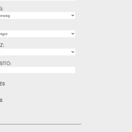
G:
Z:
SÍTÓ: