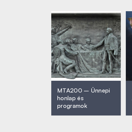
MTA200 – Ünnepi
honlap és
programok