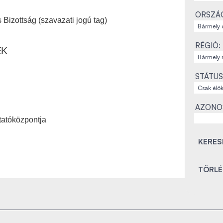
ORSZÁ
Bizottság (szavazati jogú tag)
RÉGIÓ:
EK
STÁTUS
AZONO
atóközpontja