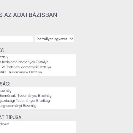
S AZ ADATBÁZISBAN
Y:
SÁG:
T TÍPUSA: