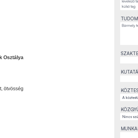
TUDOM
SZAKTE
k Osztálya
KUTATÁ
t, ötvösség
KÖZTES
KÖZGYŰ
MUNKAH