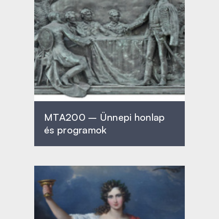
MTA200 – Ünnepi honlap
és programok