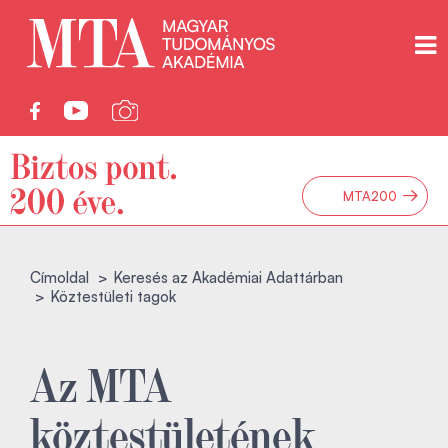
→
MTA200
Címoldal
Keresés az Akadémiai Adattárban
Köztestületi tagok
Az MTA
köztestületének