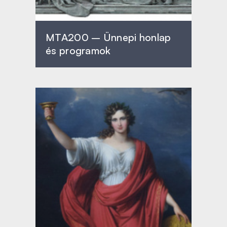
MTA200 – Ünnepi honlap
és programok