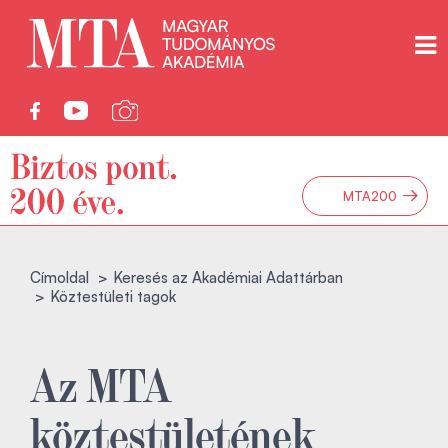
→
MTA200
Címoldal
Keresés az Akadémiai Adattárban
Köztestületi tagok
Az MTA
köztestületének