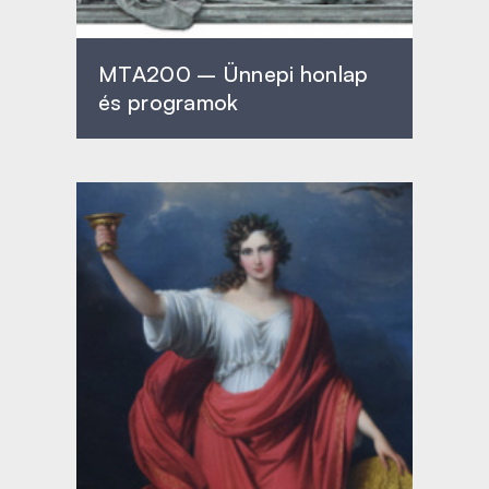
MTA200 – Ünnepi honlap
és programok