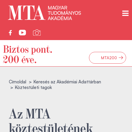
→
MTA200
Címoldal
Keresés az Akadémiai Adattárban
Köztestületi tagok
Az MTA
köztestületének