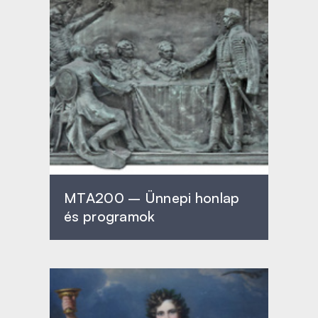
MTA200 – Ünnepi honlap
és programok