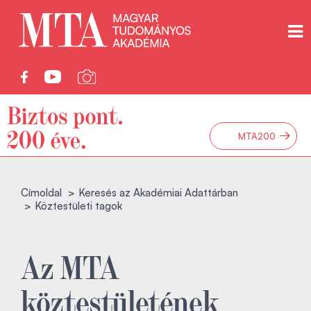
→
MTA200
Címoldal
Keresés az Akadémiai Adattárban
Köztestületi tagok
Az MTA
köztestületének