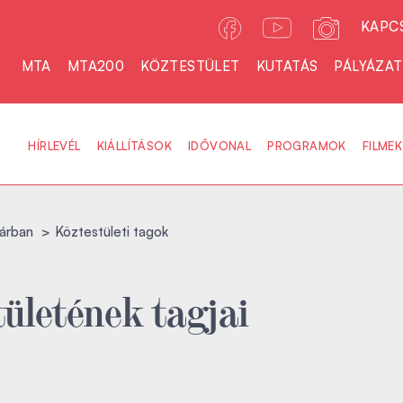
KAPC
MTA
MTA200
KÖZTESTÜLET
KUTATÁS
PÁLYÁZA
HÍRLEVÉL
KIÁLLÍTÁSOK
IDŐVONAL
PROGRAMOK
FILMEK
árban
Köztestületi tagok
ületének tagjai