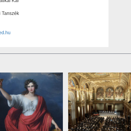
tikai Kar
i Tanszék
ed.hu