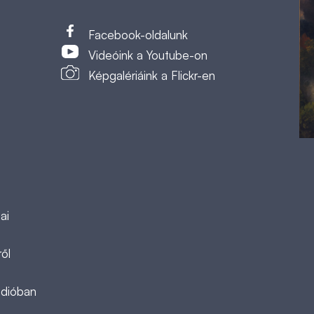
t
Facebook-oldalunk
Videóink a Youtube-on
Képgalériáink a Flickr-en
ai
ől
ádióban