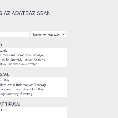
S AZ ADATBÁZISBAN
Y:
SÁG:
T TÍPUSA: