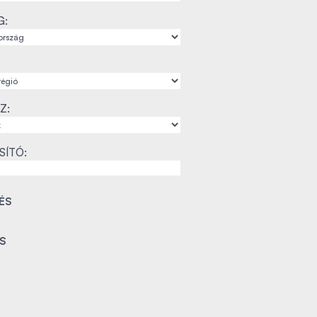
G:
Z:
SÍTÓ: