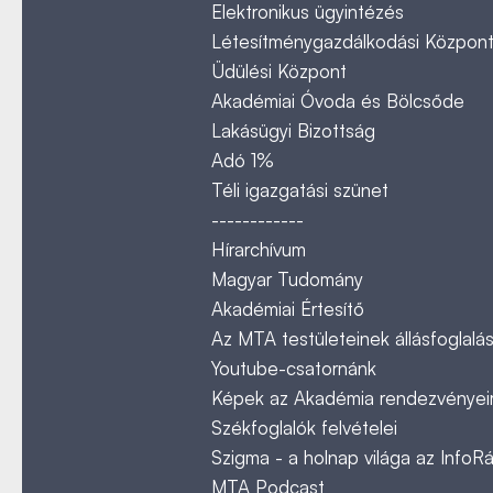
Elektronikus ügyintézés
Létesítménygazdálkodási Közpon
Üdülési Központ
Akadémiai Óvoda és Bölcsőde
Lakásügyi Bizottság
Adó 1%
Téli igazgatási szünet
------------
Hírarchívum
Magyar Tudomány
Akadémiai Értesítő
Az MTA testületeinek állásfoglalás
Youtube-csatornánk
Képek az Akadémia rendezvényeir
Székfoglalók felvételei
Szigma - a holnap világa az InfoR
MTA Podcast