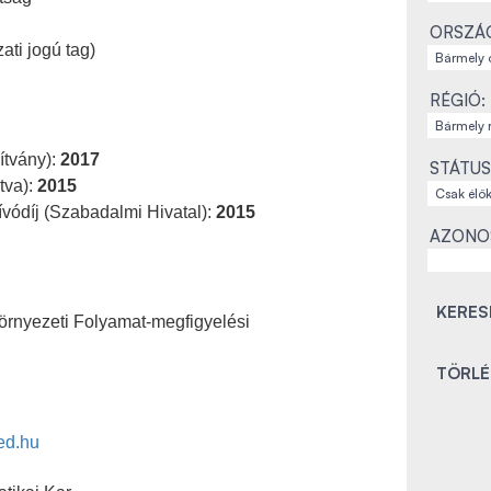
ORSZÁ
ati jogú tag)
RÉGIÓ:
ítvány):
2017
STÁTUS
tva):
2015
ódíj (Szabadalmi Hivatal):
2015
AZONO
rnyezeti Folyamat-megfigyelési
ed.hu