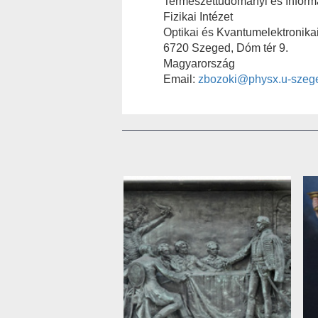
Természettudományi és Informa
Fizikai Intézet
Optikai és Kvantumelektronika
6720 Szeged, Dóm tér 9.
Magyarország
Email:
zbozoki@physx.u-szeg