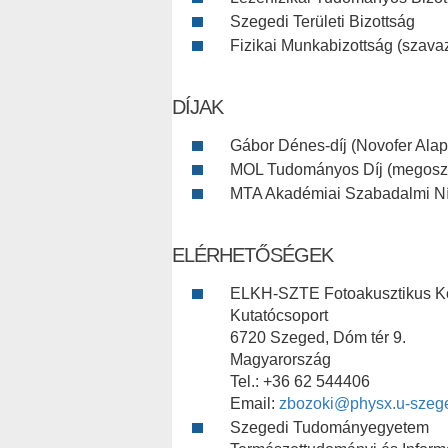
Szegedi Területi Bizottság
Fizikai Munkabizottság (szavaz
DÍJAK
Gábor Dénes-díj (Novofer Alap
MOL Tudományos Díj (megosz
MTA Akadémiai Szabadalmi Nív
ELÉRHETŐSÉGEK
ELKH-SZTE Fotoakusztikus Kö
Kutatócsoport
6720 Szeged, Dóm tér 9.
Magyarország
Tel.: +36 62 544406
Email:
zbozoki@physx.u-szeg
Szegedi Tudományegyetem