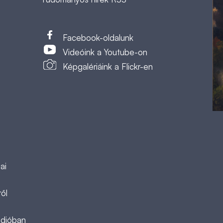
t
Facebook-oldalunk
Videóink a Youtube-on
Képgalériáink a Flickr-en
ai
ől
ádióban