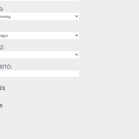
G:
Z:
SÍTÓ: