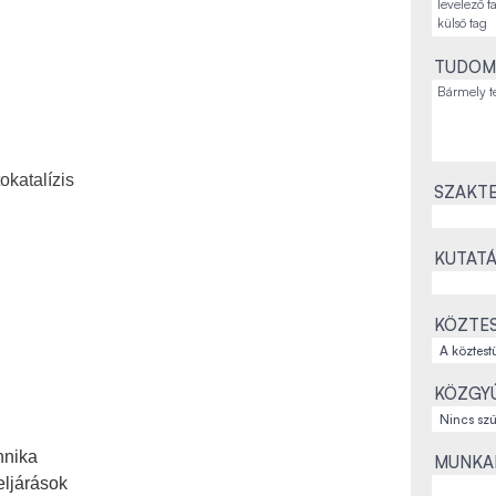
TUDOM
okatalízis
SZAKTE
KUTATÁ
KÖZTES
KÖZGYŰ
hnika
MUNKAH
ljárások