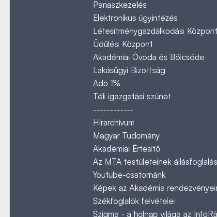
Panaszkezelés
Elektronikus ügyintézés
Létesítménygazdálkodási Közpon
Üdülési Központ
Akadémiai Óvoda és Bölcsőde
Lakásügyi Bizottság
Adó 1%
Téli igazgatási szünet
------------
Hírarchívum
Magyar Tudomány
Akadémiai Értesítő
Az MTA testületeinek állásfoglalás
Youtube-csatornánk
Képek az Akadémia rendezvényeir
Székfoglalók felvételei
Szigma - a holnap világa az InfoR