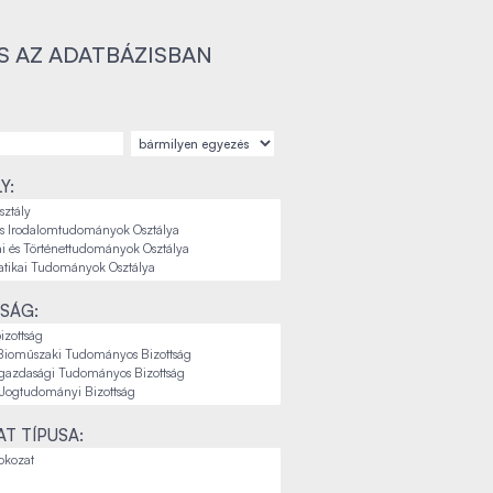
S AZ ADATBÁZISBAN
Y:
SÁG:
T TÍPUSA: