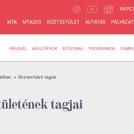
KAPC
MTA
MTA200
KÖZTESTÜLET
KUTATÁS
PÁLYÁZA
HÍRLEVÉL
KIÁLLÍTÁSOK
IDŐVONAL
PROGRAMOK
FILMEK
árban
Köztestületi tagok
ületének tagjai