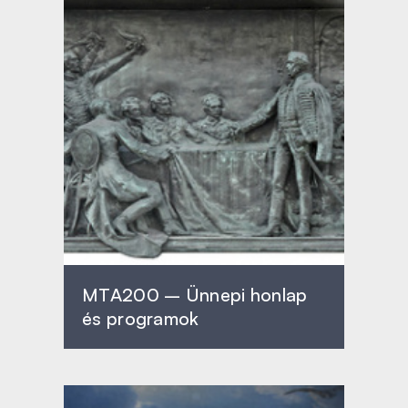
MTA200 – Ünnepi honlap
és programok