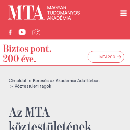
→
MTA200
Címoldal
Keresés az Akadémiai Adattárban
Köztestületi tagok
Az MTA
köztestületének