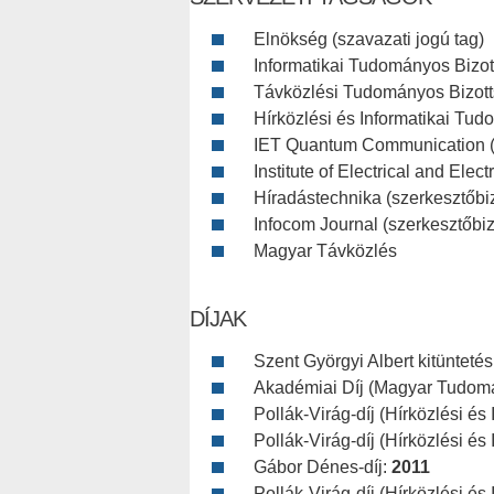
Elnökség (szavazati jogú tag)
Informatikai Tudományos Bizott
Távközlési Tudományos Bizotts
Hírközlési és Informatikai Tu
IET Quantum Communication (a
Institute of Electrical and Ele
Híradástechnika (szerkesztőbiz
Infocom Journal (szerkesztőbiz
Magyar Távközlés
DÍJAK
Szent Györgyi Albert kitüntetés
Akadémiai Díj (Magyar Tudom
Pollák-Virág-díj (Hírközlési é
Pollák-Virág-díj (Hírközlési é
Gábor Dénes-díj:
2011
Pollák-Virág-díj (Hírközlési é