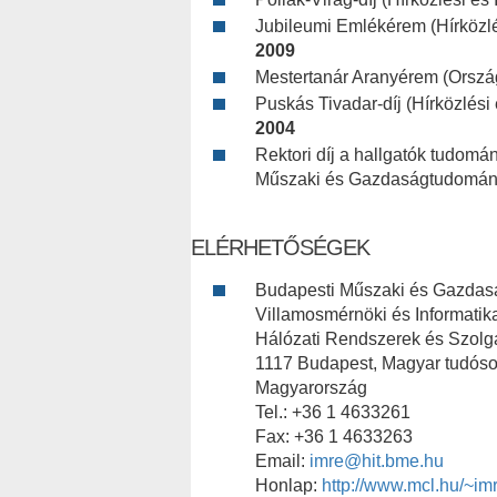
Jubileumi Emlékérem (Hírközlé
2009
Mestertanár Aranyérem (Orsz
Puskás Tivadar-díj (Hírközlési
2004
Rektori díj a hallgatók tudom
Műszaki és Gazdaságtudomán
ELÉRHETŐSÉGEK
Budapesti Műszaki és Gazda
Villamosmérnöki és Informatik
Hálózati Rendszerek és Szolg
1117 Budapest, Magyar tudósok
Magyarország
Tel.: +36 1 4633261
Fax: +36 1 4633263
Email:
imre@hit.bme.hu
Honlap:
http://www.mcl.hu/~imr