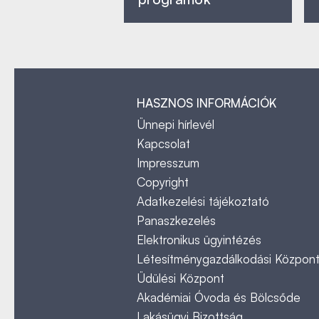
HASZNOS INFORMÁCIÓK
Ünnepi hírlevél
Kapcsolat
Impresszum
Copyright
Adatkezelési tájékoztató
Panaszkezelés
Elektronikus ügyintézés
Létesítménygazdálkodási Közpon
Üdülési Központ
Akadémiai Óvoda és Bölcsőde
Lakásügyi Bizottság