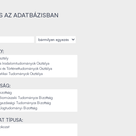
S AZ ADATBÁZISBAN
Y:
SÁG:
T TÍPUSA: