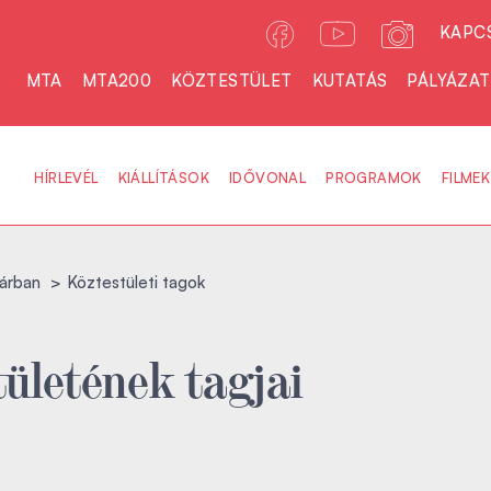
KAPC
MTA
MTA200
KÖZTESTÜLET
KUTATÁS
PÁLYÁZA
HÍRLEVÉL
KIÁLLÍTÁSOK
IDŐVONAL
PROGRAMOK
FILMEK
árban
Köztestületi tagok
ületének tagjai