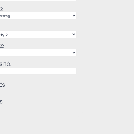
G:
Z:
SÍTÓ: