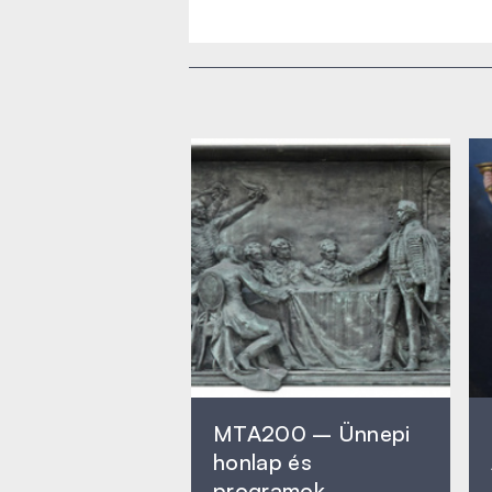
MTA200 – Ünnepi
honlap és
programok