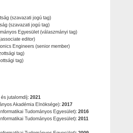
ság (szavazati jogú tag)
ág (szavazati jogú tag)
dományos Egyesület (válaszmányi tag)
ssociate editor)
ctronics Engineers (senior member)
ottsági tag)
ottsági tag)
 és jutalomdíj:
2021
ányos Akadémia Elnöksége):
2017
s Informatikai Tudományos Egyesület):
2016
s Informatikai Tudományos Egyesület):
2011
s Informatikai Tudományos Egyesület):
2009