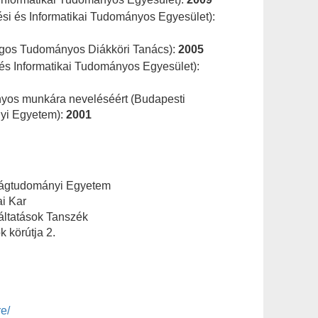
si és Informatikai Tudományos Egyesület):
ágos Tudományos Diákköri Tanács):
2005
 és Informatikai Tudományos Egyesület):
ányos munkára neveléséért (Budapesti
yi Egyetem):
2001
ságtudományi Egyetem
ai Kar
áltatások Tanszék
 körútja 2.
e/