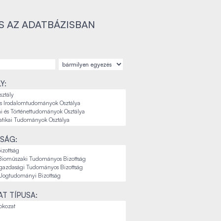
S AZ ADATBÁZISBAN
Y:
SÁG:
T TÍPUSA: