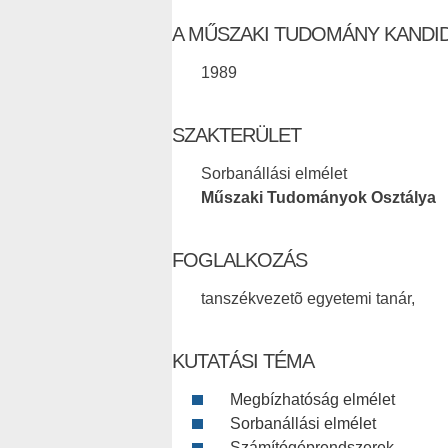
A MŰSZAKI TUDOMÁNY KANDI
1989
SZAKTERÜLET
Sorbanállási elmélet
Műszaki Tudományok Osztálya
FOGLALKOZÁS
tanszékvezetõ egyetemi tanár,
KUTATÁSI TÉMA
Megbízhatóság elmélet
Sorbanállási elmélet
Számítógéprendszerek