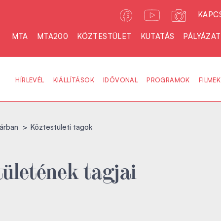
KAPC
MTA
MTA200
KÖZTESTÜLET
KUTATÁS
PÁLYÁZA
HÍRLEVÉL
KIÁLLÍTÁSOK
IDŐVONAL
PROGRAMOK
FILMEK
árban
Köztestületi tagok
ületének tagjai