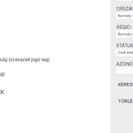
ORSZÁ
RÉGIÓ:
STÁTUS
ág (szavazati jogú tag)
AZONO
ag)
EK