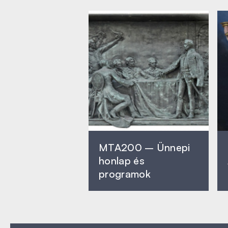
MTA200 – Ünnepi
honlap és
programok