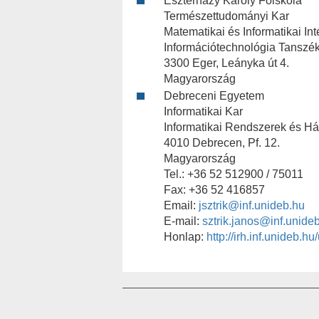
Eszterházy Károly Főiskola
Természettudományi Kar
Matematikai és Informatikai Int
Információtechnológia Tanszé
3300 Eger, Leányka út 4.
Magyarország
Debreceni Egyetem
Informatikai Kar
Informatikai Rendszerek és H
4010 Debrecen, Pf. 12.
Magyarország
Tel.: +36 52 512900 / 75011
Fax: +36 52 416857
Email:
jsztrik@inf.unideb.hu
E-mail:
sztrik.janos@inf.unide
Honlap:
http://irh.inf.unideb.hu/