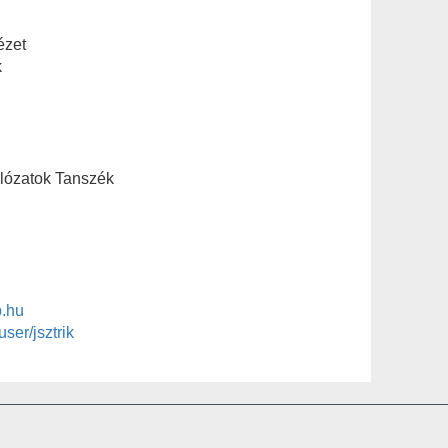
ézet
k
álózatok Tanszék
b.hu
user/jsztrik