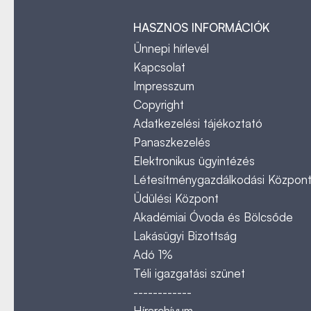
HASZNOS INFORMÁCIÓK
Ünnepi hírlevél
Kapcsolat
Impresszum
Copyright
Adatkezelési tájékoztató
Panaszkezelés
Elektronikus ügyintézés
Létesítménygazdálkodási Közpon
Üdülési Központ
Akadémiai Óvoda és Bölcsőde
Lakásügyi Bizottság
Adó 1%
Téli igazgatási szünet
------------
Hírarchívum