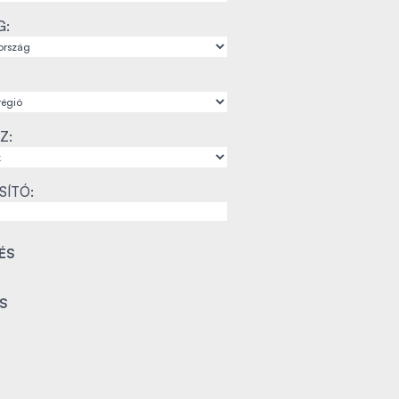
G:
Z:
SÍTÓ: